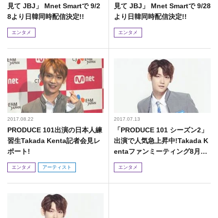
見て JBJ」 Mnet Smartで 9/2
見て JBJ」 Mnet Smartで 9/28
8より日韓同時配信決定!!
より日韓同時配信決定!!
エンタメ
エンタメ
2017.08.22
2017.07.13
PRODUCE 101出演の日本人練
「PRODUCE 101 シーズン2」
習生Takada Kenta記者会見レ
出演で人気急上昇中!Takada K
ポート!
entaファンミーティング8月19
日(土)開催決定!!
エンタメ
アーティスト
エンタメ