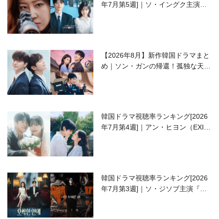
年7月第5週]｜ソ・イングク主演の
ラブコメがついに最終回！
【2026年8月】新作韓国ドラマまと
め｜ソン・ガンの帰還！孤独な天才
高校生ピアニスト役
韓国ドラマ視聴率ランキング[2026
年7月第4週]｜アン・ヒヨン（EXID
ハニ）復帰作『愛が来る』に注目！
韓国ドラマ視聴率ランキング[2026
年7月第3週]｜ソ・ジソブ主演『エ
ージェント・キム』が勢い加速！