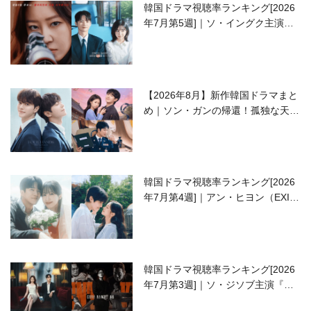
韓国ドラマ視聴率ランキング[2026
年7月第5週]｜ソ・イングク主演の
ラブコメがついに最終回！
【2026年8月】新作韓国ドラマまと
め｜ソン・ガンの帰還！孤独な天才
高校生ピアニスト役
韓国ドラマ視聴率ランキング[2026
年7月第4週]｜アン・ヒヨン（EXID
ハニ）復帰作『愛が来る』に注目！
韓国ドラマ視聴率ランキング[2026
年7月第3週]｜ソ・ジソブ主演『エ
ージェント・キム』が勢い加速！