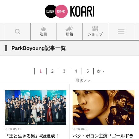
注目
新着
ショップ
ParkBoyoung記事一覧
1
2
3
4
5
次＞
最後＞＞
2026.05.11
2026.04.22
『王と生きる男』4冠達成！
パク・ボヨン主演『ゴールドラ