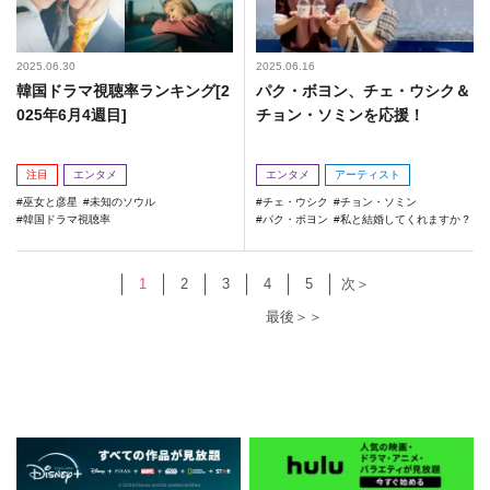
2025.06.30
2025.06.16
韓国ドラマ視聴率ランキング[2
パク・ボヨン、チェ・ウシク＆
025年6月4週目]
チョン・ソミンを応援！
注目
エンタメ
エンタメ
アーティスト
巫女と彦星
未知のソウル
チェ・ウシク
チョン・ソミン
韓国ドラマ視聴率
パク・ボヨン
私と結婚してくれますか？
1
2
3
4
5
次＞
最後＞＞