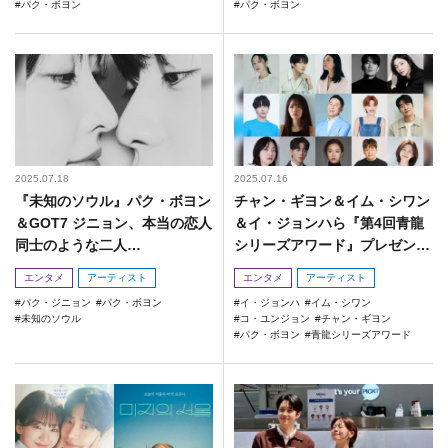
パク・ボヨン
パク・ボヨン
2025.07.18
2025.07.16
『未知のソウル』パク・ボヨン
チャン・ギヨン＆イム・シワン
＆GOT7 ジニョン、本当の恋人
＆イ・ジョンハら『第4回青龍
同士のような二人…
シリーズアワード』プレゼンタ
ーに！
エンタメ
アーティスト
エンタメ
アーティスト
パク・ジニョン
パク・ボヨン
イ・ジョンハ
イム・シワン
未知のソウル
コ・ユンジョン
チャン・ギヨン
パク・ボヨン
青龍シリーズアワード