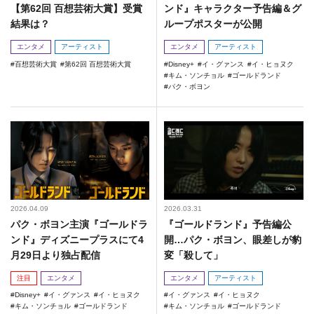
【第62回 百想芸術大賞】受賞
ンド』キャラクター予告編＆グ
結果は？
ループポスターが公開
エンタメ
アーティスト
エンタメ
アーティスト
百想芸術大賞
第62回 百想芸術大賞
Disney+
イ・グァンス
イ・ヒョヌク
キム・ソンチョル
ゴールドランド
パク・ボヨン
2026.04.09
2026.03.31
パク・ボヨン主演『ゴールドラ
『ゴールドランド』予告編公
ンド』ディズニープラスにて4
開…パク・ボヨン、眼差しが豹
月29日より独占配信
変「殺して」
注目
エンタメ
エンタメ
アーティスト
Disney+
イ・グァンス
イ・ヒョヌク
イ・グァンス
イ・ヒョヌク
キム・ソンチョル
ゴールドランド
キム・ソンチョル
ゴールドランド