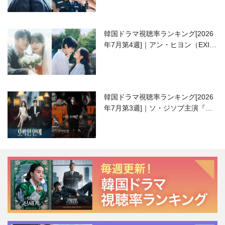
韓国ドラマ視聴率ランキング[2026
年7月第4週]｜アン・ヒヨン（EXID
ハニ）復帰作『愛が来る』に注目！
韓国ドラマ視聴率ランキング[2026
年7月第3週]｜ソ・ジソブ主演『エ
ージェント・キム』が勢い加速！