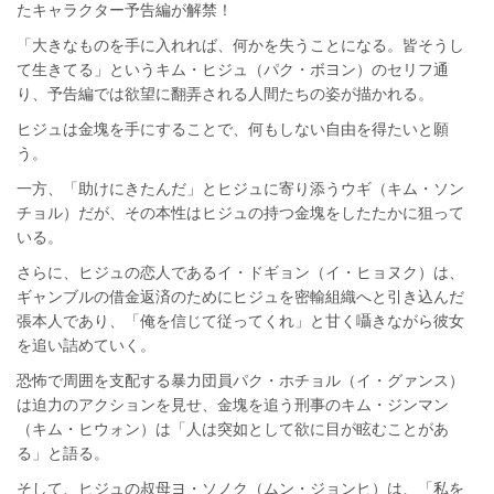
たキャラクター予告編が解禁！
「大きなものを手に入れれば、何かを失うことになる。皆そうし
て生きてる」というキム・ヒジュ（パク・ボヨン）のセリフ通
り、予告編では欲望に翻弄される人間たちの姿が描かれる。
ヒジュは金塊を手にすることで、何もしない自由を得たいと願
う。
一方、「助けにきたんだ」とヒジュに寄り添うウギ（キム・ソン
チョル）だが、その本性はヒジュの持つ金塊をしたたかに狙って
いる。
さらに、ヒジュの恋人であるイ・ドギョン（イ・ヒョヌク）は、
ギャンブルの借金返済のためにヒジュを密輸組織へと引き込んだ
張本人であり、「俺を信じて従ってくれ」と甘く囁きながら彼女
を追い詰めていく。
恐怖で周囲を支配する暴力団員パク・ホチョル（イ・グァンス）
は迫力のアクションを見せ、金塊を追う刑事のキム・ジンマン
（キム・ヒウォン）は「人は突如として欲に目が眩むことがあ
る」と語る。
そして、ヒジュの叔母ヨ・ソノク（ムン・ジョンヒ）は、「私を