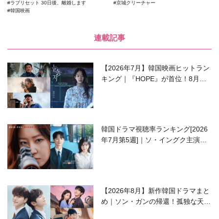
ラブリセット 30日後、離婚します
京城クリーチャー
韓国映画
連載記事
【2026年7月】韓国映画ヒットラン
キング｜『HOPE』が首位！8月公
開の注目作は？
韓国ドラマ視聴率ランキング[2026
年7月第5週]｜ソ・イングク主演の
ラブコメがついに最終回！
【2026年8月】新作韓国ドラマまと
め｜ソン・ガンの帰還！孤独な天才
高校生ピアニスト役