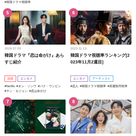
韓国ドラマ視聴率
2026.07.03
2023.11.13
韓国ドラマ『恋は命がけ』あら
韓国ドラマ視聴率ランキング[2
すじ紹介
023年11月2週目]
注目
エンタメ
エンタメ
アーティスト
Netflix
オン・ソンウ
パク・ウンビン
恋人
韓国ドラマ視聴率
高麗契丹戦争
ヤン・セジョン
恋は命がけ