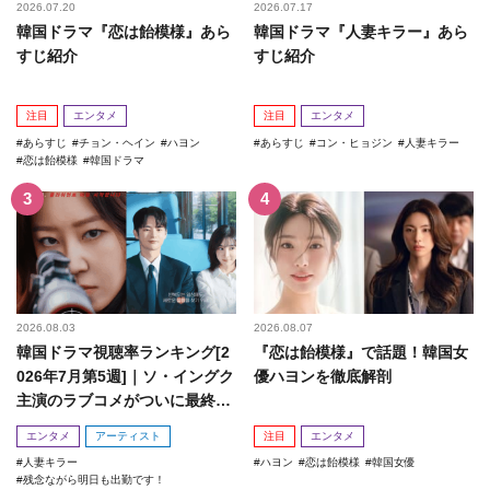
2026.07.20
2026.07.17
韓国ドラマ『恋は飴模様』あら
韓国ドラマ『人妻キラー』あら
すじ紹介
すじ紹介
注目
エンタメ
注目
エンタメ
あらすじ
チョン・ヘイン
ハヨン
あらすじ
コン・ヒョジン
人妻キラー
恋は飴模様
韓国ドラマ
2026.08.03
2026.08.07
韓国ドラマ視聴率ランキング[2
『恋は飴模様』で話題！韓国女
026年7月第5週]｜ソ・イングク
優ハヨンを徹底解剖
主演のラブコメがついに最終
回！
エンタメ
アーティスト
注目
エンタメ
人妻キラー
ハヨン
恋は飴模様
韓国女優
残念ながら明日も出勤です！