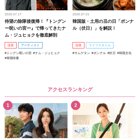
2026.07.17
2026.07.01
待望の除隊後復帰！『トングン
韓国版・土用の丑の日「ポンナ
ー呪いの宮ー』で帰ってきたナ
ル（伏日）」を解説！
ム・ジュヒョクを徹底解剖
注目
アーティスト
注目
ライフスタイル
トングン呪いの宮
ナム・ジュヒョク
サムゲタン
ポンナル
伏日
韓国文化
韓国俳優
アクセスランキング