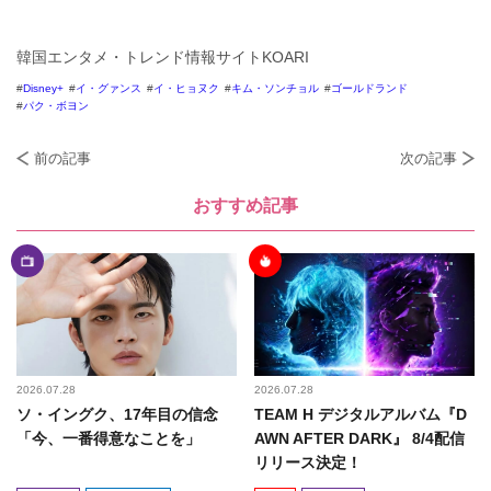
韓国エンタメ・トレンド情報サイトKOARI
Disney+
イ・グァンス
イ・ヒョヌク
キム・ソンチョル
ゴールドランド
パク・ボヨン
前の記事
次の記事
おすすめ記事
2026.07.28
2026.07.28
ソ・イングク、17年目の信念
TEAM H デジタルアルバム『D
「今、一番得意なことを」
AWN AFTER DARK』 8/4配信
リリース決定！