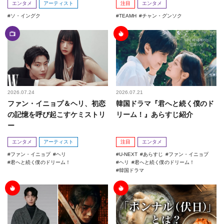
エンタメ
アーティスト
注目
エンタメ
ソ・イングク
TEAMH
チャン・グンソク
2026.07.24
2026.07.21
ファン・イニョプ＆ヘリ、初恋
韓国ドラマ『君へと続く僕のド
の記憶を呼び起こすケミストリ
リーム！』あらすじ紹介
ー
エンタメ
アーティスト
注目
エンタメ
ファン・イニョプ
ヘリ
U-NEXT
あらすじ
ファン・イニョプ
君へと続く僕のドリーム！
ヘリ
君へと続く僕のドリーム！
韓国ドラマ