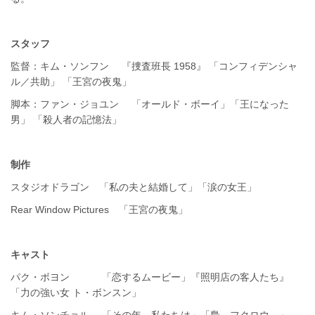
スタッフ
監督：キム・ソンフン 『捜査班長 1958』 「コンフィデンシャ
ル／共助」 「王宮の夜鬼」
脚本：ファン・ジョユン 「オールド・ボーイ」「王になった
男」 「殺人者の記憶法」
制作
スタジオドラゴン 「私の夫と結婚して」「涙の女王」
Rear Window Pictures 「王宮の夜鬼」
キャスト
パク・ボヨン 「恋するムービー」『照明店の客人たち』
「力の強い女 ト・ボンスン」