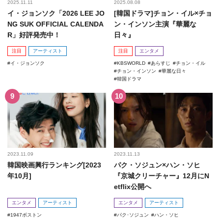
2025.11.11
2025.08.08
イ・ジョンソク「2026 LEE JO
[韓国ドラマ]チョン・イル×チョ
NG SUK OFFICIAL CALENDA
ン・インソン主演『華麗な
R」好評発売中！
日々』
注目
アーティスト
注目
エンタメ
イ・ジョンソク
KBSWORLD
あらすじ
チョン・イル
チョン・インソン
華麗な日々
韓国ドラマ
2023.11.09
2023.11.13
韓国映画興行ランキング[2023
パク・ソジュン×ハン・ソヒ
年10月]
『京城クリーチャー』12月にN
etflix公開へ
エンタメ
アーティスト
エンタメ
アーティスト
1947ボストン
パク･ソジュン
ハン・ソヒ