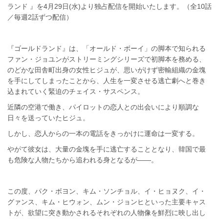
ランド 』を4月29日(水)より独占配信を開始いたします。（全10話
／毎週2話ずつ配信）
『ゴールドランド』は、「オールド・ボーイ」の脚本で知られる
ファン・ジョユンがストリーミングシリーズで初脚本を務める、
のどかな田舎町出身の女性ヒジュが、思いがけず密輸組織の金塊
を手にしてしまったことから、人生を一変させる逃亡劇へと巻き
込まれていく緊迫のチェイス・サスペンス。
近隣の空港で働き、パイロットの恋人との出会いにより順調な
日々を送っていたヒジュ。
しかし、恋人からの一本の電話をきっかけに運命は一変する。
やがて彼女は、大量の金塊を手に逃亡することとなり、韓国で最
も危険な人物たちから追われる身となるが――。
この度、パク・ボヨン、キム・ソンチョル、イ・ヒョヌク、イ・
グァンス、キム・ヒウォン、ムン・ジョンヒといった主要キャス
トが、欲望に突き動かされるそれぞれの人物像を鮮烈に映し出し