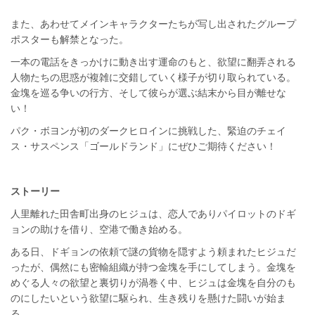
また、あわせてメインキャラクターたちが写し出されたグループ
ポスターも解禁となった。
一本の電話をきっかけに動き出す運命のもと、欲望に翻弄される
人物たちの思惑が複雑に交錯していく様子が切り取られている。
金塊を巡る争いの行方、そして彼らが選ぶ結末から目が離せな
い！
パク・ボヨンが初のダークヒロインに挑戦した、緊迫のチェイ
ス・サスペンス「ゴールドランド」にぜひご期待ください！
ストーリー
人里離れた田舎町出身のヒジュは、恋人でありパイロットのドギ
ョンの助けを借り、空港で働き始める。
ある日、ドギョンの依頼で謎の貨物を隠すよう頼まれたヒジュだ
ったが、偶然にも密輸組織が持つ金塊を手にしてしまう。金塊を
めぐる人々の欲望と裏切りが渦巻く中、ヒジュは金塊を自分のも
のにしたいという欲望に駆られ、生き残りを懸けた闘いが始ま
る。