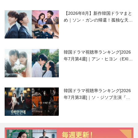
【2026年8月】新作韓国ドラマまと
め｜ソン・ガンの帰還！孤独な天才
高校生ピアニスト役
韓国ドラマ視聴率ランキング[2026
年7月第4週]｜アン・ヒヨン（EXID
ハニ）復帰作『愛が来る』に注目！
韓国ドラマ視聴率ランキング[2026
年7月第3週]｜ソ・ジソブ主演『エ
ージェント・キム』が勢い加速！