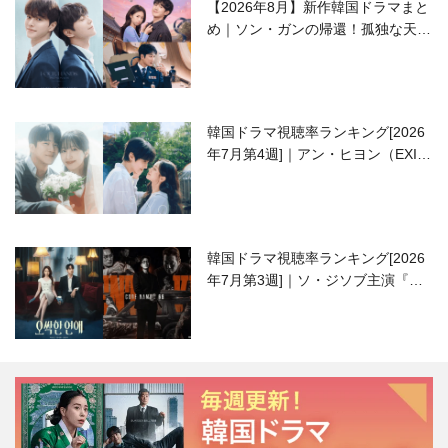
【2026年8月】新作韓国ドラマまと
め｜ソン・ガンの帰還！孤独な天才
高校生ピアニスト役
韓国ドラマ視聴率ランキング[2026
年7月第4週]｜アン・ヒヨン（EXID
ハニ）復帰作『愛が来る』に注目！
韓国ドラマ視聴率ランキング[2026
年7月第3週]｜ソ・ジソブ主演『エ
ージェント・キム』が勢い加速！