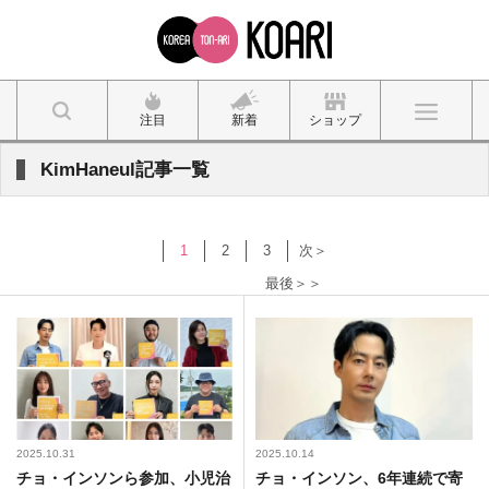
注目
新着
ショップ
KimHaneul記事一覧
1
2
3
次＞
最後＞＞
2025.10.31
2025.10.14
チョ・インソンら参加、小児治
チョ・インソン、6年連続で寄