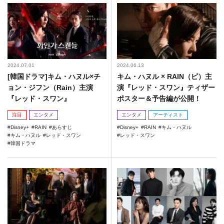
2024.07.01
2024.06.13
[韓国ドラマ]キム・ハヌル×チ
キム・ハヌル × RAIN（ピ）主
ョン・ジフン（Rain）主演
演『レッド・スワン』ティザー
『レッド・スワン』
ポスター＆予告編が公開！
注目
エンタメ
エンタメ
アーティスト
Disney+
RAIN
あらすじ
Disney+
RAIN
キム・ハヌル
キム・ハヌル
レッド・スワン
レッド・スワン
韓国ドラマ