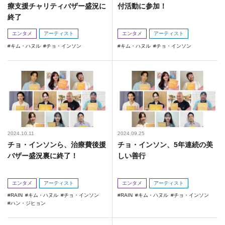
療支援チャリティバザー盛況に
付活動に参加！
終了
エンタメ
アーティスト
エンタメ
アーティスト
キム・ハヌル
チョ・インソン
キム・ハヌル
チョ・インソン
2024.10.11
2024.09.25
チョ・インソンら、治療費後援
チョ・インソン、5年連続の美
バザー盛況裏に終了！
しい善行
エンタメ
アーティスト
エンタメ
アーティスト
RAIN
キム・ハヌル
チョ・インソン
RAIN
キム・ハヌル
チョ・インソン
ハン・ジヒョン