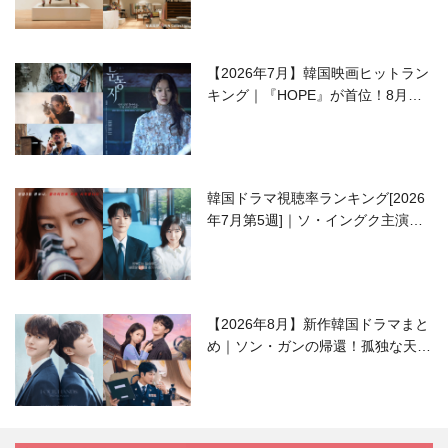
【2026年7月】韓国映画ヒットラン
キング｜『HOPE』が首位！8月公
開の注目作は？
韓国ドラマ視聴率ランキング[2026
年7月第5週]｜ソ・イングク主演の
ラブコメがついに最終回！
【2026年8月】新作韓国ドラマまと
め｜ソン・ガンの帰還！孤独な天才
高校生ピアニスト役