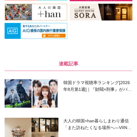
連載記事
韓国ドラマ視聴率ランキング[2026
年8月第1週]｜『財閥×刑事』がパワ
ーアップして再始動！
大人の韓国+han暮らしまわり通信
「また訪ねたくなる場所へ―VIIN C
ollection」