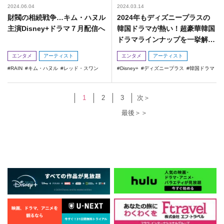
2024.06.04
2024.03.14
財閥の相続戦争…キム・ハヌル
2024年もディズニープラスの
主演Disney+ドラマ７月配信へ
韓国ドラマが熱い！超豪華韓国
ドラマラインナップを一挙解
禁！
エンタメ
アーティスト
エンタメ
アーティスト
RAIN
キム・ハヌル
レッド・スワン
Disney+
ディズニープラス
韓国ドラマ
1
2
3
次＞
最後＞＞