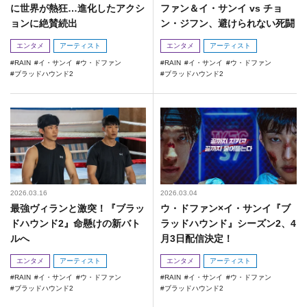
に世界が熱狂…進化したアクシ
ファン＆イ・サンイ vs チョ
ョンに絶賛続出
ン・ジフン、避けられない死闘
エンタメ
アーティスト
エンタメ
アーティスト
RAIN
イ・サンイ
ウ・ドファン
RAIN
イ・サンイ
ウ・ドファン
ブラッドハウンド2
ブラッドハウンド2
2026.03.16
2026.03.04
最強ヴィランと激突！『ブラッ
ウ・ドファン×イ・サンイ『ブ
ドハウンド2』命懸けの新バト
ラッドハウンド』シーズン2、4
ルへ
月3日配信決定！
エンタメ
アーティスト
エンタメ
アーティスト
RAIN
イ・サンイ
ウ・ドファン
RAIN
イ・サンイ
ウ・ドファン
ブラッドハウンド2
ブラッドハウンド2