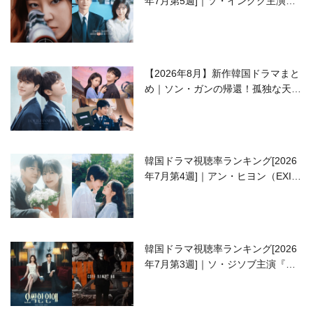
年7月第5週]｜ソ・イングク主演の
ラブコメがついに最終回！
【2026年8月】新作韓国ドラマまと
め｜ソン・ガンの帰還！孤独な天才
高校生ピアニスト役
韓国ドラマ視聴率ランキング[2026
年7月第4週]｜アン・ヒヨン（EXID
ハニ）復帰作『愛が来る』に注目！
韓国ドラマ視聴率ランキング[2026
年7月第3週]｜ソ・ジソブ主演『エ
ージェント・キム』が勢い加速！