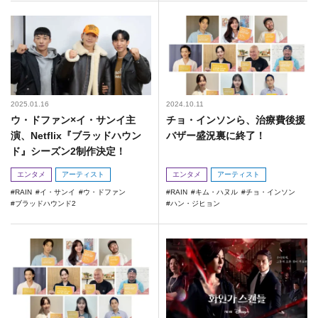
2025.01.16
2024.10.11
ウ・ドファン×イ・サンイ主
チョ・インソンら、治療費後援
演、Netflix『ブラッドハウン
バザー盛況裏に終了！
ド』シーズン2制作決定！
エンタメ
アーティスト
エンタメ
アーティスト
RAIN
イ・サンイ
ウ・ドファン
RAIN
キム・ハヌル
チョ・インソン
ブラッドハウンド2
ハン・ジヒョン