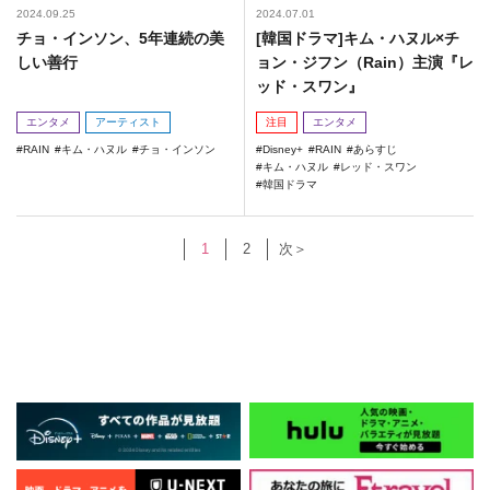
2024.09.25
2024.07.01
チョ・インソン、5年連続の美
[韓国ドラマ]キム・ハヌル×チ
しい善行
ョン・ジフン（Rain）主演『レ
ッド・スワン』
エンタメ
アーティスト
注目
エンタメ
RAIN
キム・ハヌル
チョ・インソン
Disney+
RAIN
あらすじ
キム・ハヌル
レッド・スワン
韓国ドラマ
1
2
次＞