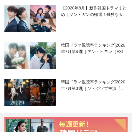
【2026年8月】新作韓国ドラマまと
め｜ソン・ガンの帰還！孤独な天才
高校生ピアニスト役
韓国ドラマ視聴率ランキング[2026
年7月第4週]｜アン・ヒヨン（EXID
ハニ）復帰作『愛が来る』に注目！
韓国ドラマ視聴率ランキング[2026
年7月第3週]｜ソ・ジソブ主演『エ
ージェント・キム』が勢い加速！