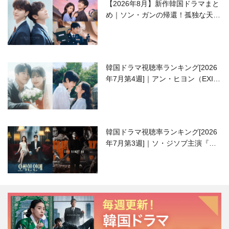
【2026年8月】新作韓国ドラマまと
め｜ソン・ガンの帰還！孤独な天才
高校生ピアニスト役
韓国ドラマ視聴率ランキング[2026
年7月第4週]｜アン・ヒヨン（EXID
ハニ）復帰作『愛が来る』に注目！
韓国ドラマ視聴率ランキング[2026
年7月第3週]｜ソ・ジソブ主演『エ
ージェント・キム』が勢い加速！