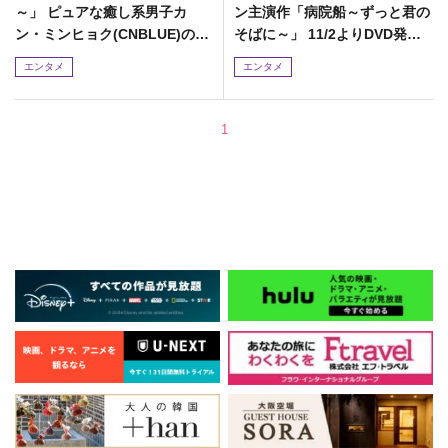
～」 ピュアな癒し系男子カ
ン主演作「病院船～ずっと君の
ン・ミンヒョク(CNBLUE)の名
そばに～」 11/2よりDVD発売&
シーンをちょい見せ!
レンタル開始!
エンタメ
エンタメ
1