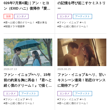
026年7月第4週]｜アン・ヒヨ
の記憶を呼び起こすケミストリ
ン（EXID ハニ）復帰作『愛が
ー
来る』に注目！
注目
エンタメ
エンタメ
アーティスト
君へと続く僕のドリーム！
愛が来る
ファン・イニョプ
ヘリ
韓国ドラマ視聴率
君へと続く僕のドリーム！
2026.07.13
2026.06.25
ファン・イニョプ×ヘリ、15年
ファン・イニョプ＆ヘリ、甘い
前の約束を胸に再会！『君へと
キスシーン連発！初恋ロマンス
続く僕のドリーム！』で描く運
に期待アップ
命の恋
エンタメ
アーティスト
エンタメ
アーティスト
ファン・イニョプ
ヘリ
ファン・イニョプ
ヘリ
君へと続く僕のドリーム！
君へと続く僕のドリーム！