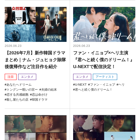
2026.06.23
2026.06.23
【2026年7月】新作韓国ドラマ
ファン・イニョプ×ヘリ主演
まとめ｜ナム・ジュヒョク除隊
『君へと続く僕のドリーム！』
後復帰作など注目作を紹介
U-NEXTで配信決定！
注目
エンタメ
エンタメ
アーティスト
あなたへドリーム
U-NEXT
ファン・イニョプ
ヘリ
トングンー呪いの宮ー
夫婦の結末
君へと続く僕のドリーム！
恋する共感細胞
恋は命がけ
殺し屋たちの店
韓国ドラマ