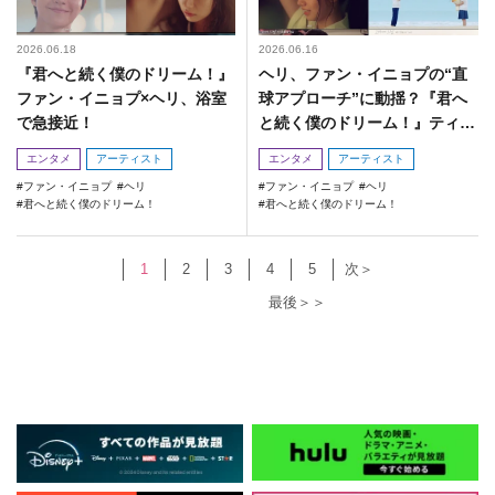
2026.06.18
2026.06.16
『君へと続く僕のドリーム！』
ヘリ、ファン・イニョプの“直
ファン・イニョプ×ヘリ、浴室
球アプローチ”に動揺？『君へ
で急接近！
と続く僕のドリーム！』ティー
ザー公開
エンタメ
アーティスト
エンタメ
アーティスト
ファン・イニョプ
ヘリ
ファン・イニョプ
ヘリ
君へと続く僕のドリーム！
君へと続く僕のドリーム！
1
2
3
4
5
次＞
最後＞＞