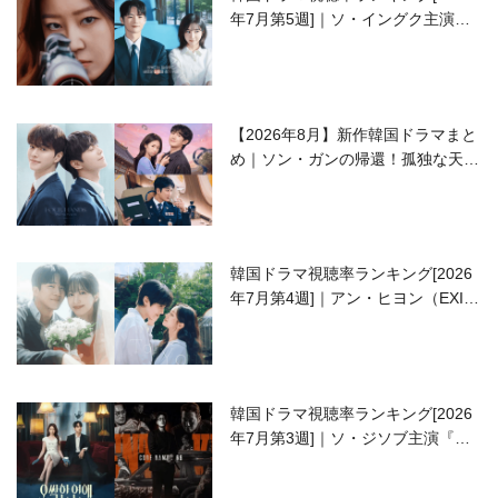
年7月第5週]｜ソ・イングク主演の
ラブコメがついに最終回！
【2026年8月】新作韓国ドラマまと
め｜ソン・ガンの帰還！孤独な天才
高校生ピアニスト役
韓国ドラマ視聴率ランキング[2026
年7月第4週]｜アン・ヒヨン（EXID
ハニ）復帰作『愛が来る』に注目！
韓国ドラマ視聴率ランキング[2026
年7月第3週]｜ソ・ジソブ主演『エ
ージェント・キム』が勢い加速！