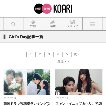
注目
新着
ショップ
Girl's Day記事一覧
1
2
3
4
5
次＞
最後＞＞
2026.07.27
2026.07.24
韓国ドラマ視聴率ランキング[2
ファン・イニョプ＆ヘリ、初恋