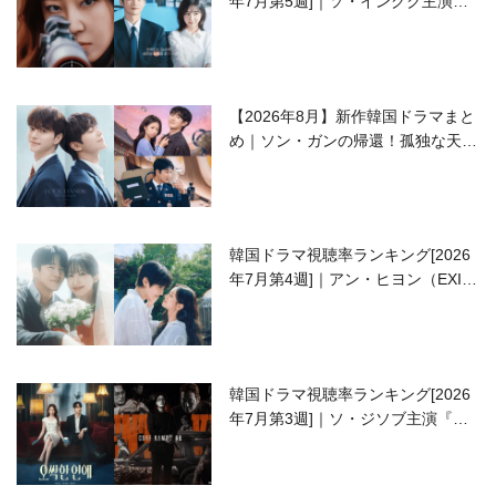
年7月第5週]｜ソ・イングク主演の
ラブコメがついに最終回！
【2026年8月】新作韓国ドラマまと
め｜ソン・ガンの帰還！孤独な天才
高校生ピアニスト役
韓国ドラマ視聴率ランキング[2026
年7月第4週]｜アン・ヒヨン（EXID
ハニ）復帰作『愛が来る』に注目！
韓国ドラマ視聴率ランキング[2026
年7月第3週]｜ソ・ジソブ主演『エ
ージェント・キム』が勢い加速！