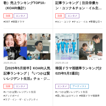
歌）売上ランキングTOP10♪
記事ランキング｜注目俳優カ
（KOARI集計）
ン・ユソク＆チョン・イル主演
の週末ドラマが話題！
注目
エンタメ
注目
エンタメ
OST
韓国ドラマ
カン・ユソク
チョン・イル
華麗な日々
2025.05.21
2025.05.19
【2025年5月前半】KOARI人気
韓国ドラマ視聴率ランキング[2
記事ランキング｜『いつかは賢
025年5月3週目]
いレジデント生活』チョ・ジョ
ンソクが話題！
注目
エンタメ
エンタメ
アーティスト
いつかは賢いレジデント生活
いつかは賢いレジデント生活
グッドボーイ
隠し味にはロマンス
韓国ドラマ視聴率
ラブ・イン・ザ・ビッグシティ