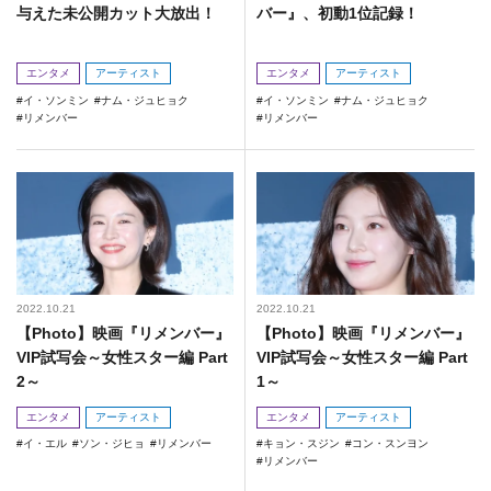
与えた未公開カット大放出！
バー』、初動1位記録！
エンタメ
アーティスト
エンタメ
アーティスト
イ・ソンミン
ナム・ジュヒョク
イ・ソンミン
ナム・ジュヒョク
リメンバー
リメンバー
2022.10.21
2022.10.21
【Photo】映画『リメンバー』
【Photo】映画『リメンバー』
VIP試写会～女性スター編 Part
VIP試写会～女性スター編 Part
2～
1～
エンタメ
アーティスト
エンタメ
アーティスト
イ・エル
ソン・ジヒョ
リメンバー
キョン・スジン
コン・スンヨン
リメンバー