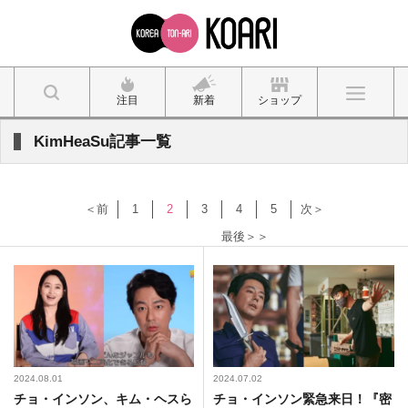
注目
新着
ショップ
KimHeaSu記事一覧
＜前
1
2
3
4
5
次＞
最後＞＞
2024.08.01
2024.07.02
チョ・インソン、キム・ヘスら
チョ・インソン緊急来日！『密