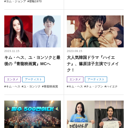
ヨム・ジョンア
密輸1970
2023.11.15
2023.09.15
キム・ヘス、ユ・ヨンソクと最
大人気韓国ドラマ『ハイエ
後の『青龍映画賞』MCへ
ナ』、篠原涼子主演でリメイ
ク！
エンタメ
アーティスト
エンタメ
アーティスト
キム・ヘス
ユ・ヨンソク
青龍映画賞
キム・ヘス
チュ・ジフン
ハイエナ