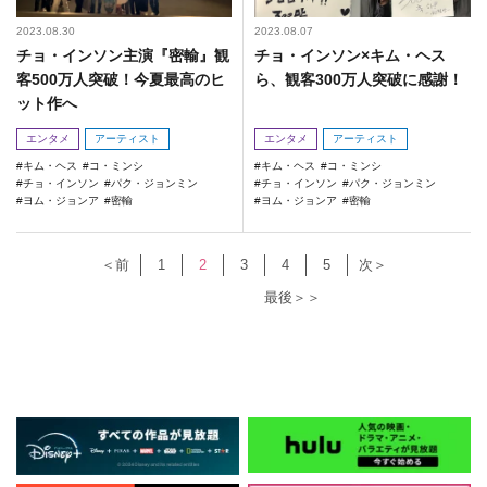
2023.08.30
2023.08.07
チョ・インソン主演『密輸』観
チョ・インソン×キム・ヘス
客500万人突破！今夏最高のヒ
ら、観客300万人突破に感謝！
ット作へ
エンタメ
アーティスト
エンタメ
アーティスト
キム・ヘス
コ・ミンシ
キム・ヘス
コ・ミンシ
チョ・インソン
パク・ジョンミン
チョ・インソン
パク・ジョンミン
ヨム・ジョンア
密輸
ヨム・ジョンア
密輸
＜前
1
2
3
4
5
次＞
最後＞＞