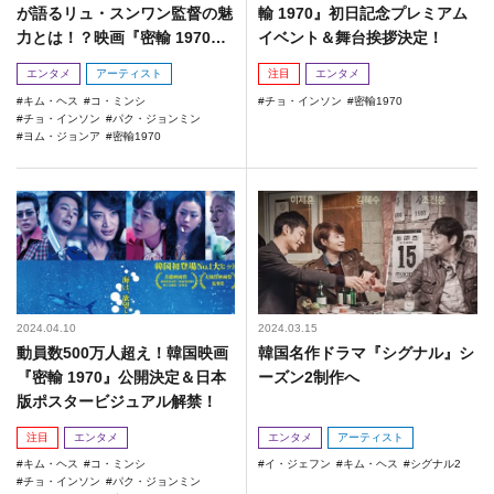
が語るリュ・スンワン監督の魅
輸 1970』初日記念プレミアム
力とは！？映画『密輸 1970』
イベント＆舞台挨拶決定！
スペシャル映像＆NG集一挙公
エンタメ
アーティスト
注目
エンタメ
開！
キム・ヘス
コ・ミンシ
チョ・インソン
密輸1970
チョ・インソン
パク・ジョンミン
ヨム・ジョンア
密輸1970
2024.04.10
2024.03.15
動員数500万人超え！韓国映画
韓国名作ドラマ『シグナル』シ
『密輸 1970』公開決定＆日本
ーズン2制作へ
版ポスタービジュアル解禁！
注目
エンタメ
エンタメ
アーティスト
キム・ヘス
コ・ミンシ
イ・ジェフン
キム・ヘス
シグナル2
チョ・インソン
パク・ジョンミン