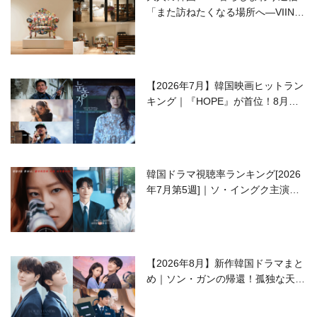
「また訪ねたくなる場所へ―VIIN C
ollection」
【2026年7月】韓国映画ヒットラン
キング｜『HOPE』が首位！8月公
開の注目作は？
韓国ドラマ視聴率ランキング[2026
年7月第5週]｜ソ・イングク主演の
ラブコメがついに最終回！
【2026年8月】新作韓国ドラマまと
め｜ソン・ガンの帰還！孤独な天才
高校生ピアニスト役