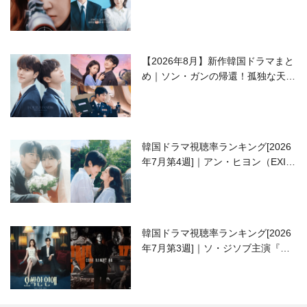
ラブコメがついに最終回！
【2026年8月】新作韓国ドラマまと
め｜ソン・ガンの帰還！孤独な天才
高校生ピアニスト役
韓国ドラマ視聴率ランキング[2026
年7月第4週]｜アン・ヒヨン（EXID
ハニ）復帰作『愛が来る』に注目！
韓国ドラマ視聴率ランキング[2026
年7月第3週]｜ソ・ジソブ主演『エ
ージェント・キム』が勢い加速！