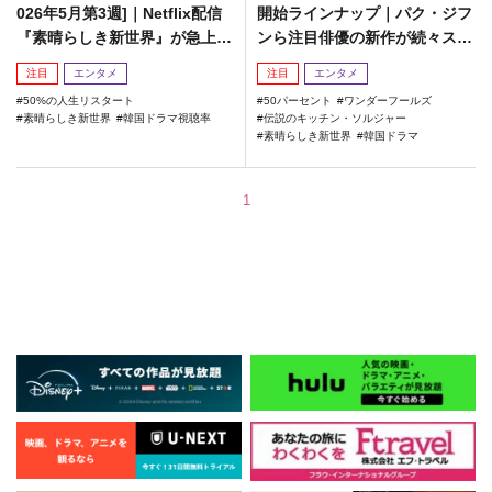
026年5月第3週]｜Netflix配信
開始ラインナップ｜パク・ジフ
『素晴らしき新世界』が急上
ンら注目俳優の新作が続々スタ
昇！
ート！
注目
エンタメ
注目
エンタメ
50%の人生リスタート
50パーセント
ワンダーフールズ
素晴らしき新世界
韓国ドラマ視聴率
伝説のキッチン・ソルジャー
素晴らしき新世界
韓国ドラマ
1