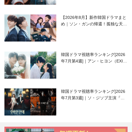
【2026年8月】新作韓国ドラマまと
め｜ソン・ガンの帰還！孤独な天才
高校生ピアニスト役
韓国ドラマ視聴率ランキング[2026
年7月第4週]｜アン・ヒヨン（EXID
ハニ）復帰作『愛が来る』に注目！
韓国ドラマ視聴率ランキング[2026
年7月第3週]｜ソ・ジソブ主演『エ
ージェント・キム』が勢い加速！