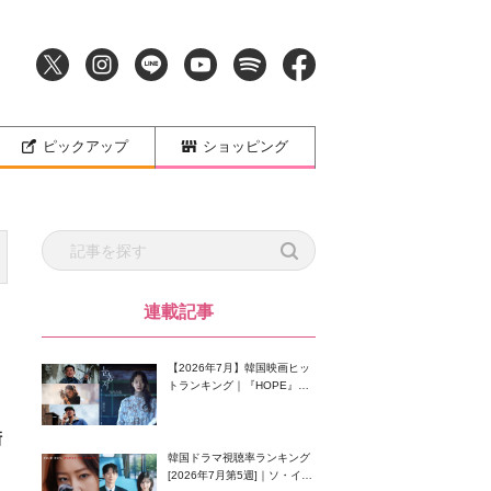
ピックアップ
ショッピング
連載記事
【2026年7月】韓国映画ヒッ
トランキング｜『HOPE』が
首位！8月公開の注目作は？
衝
韓国ドラマ視聴率ランキング
[2026年7月第5週]｜ソ・イン