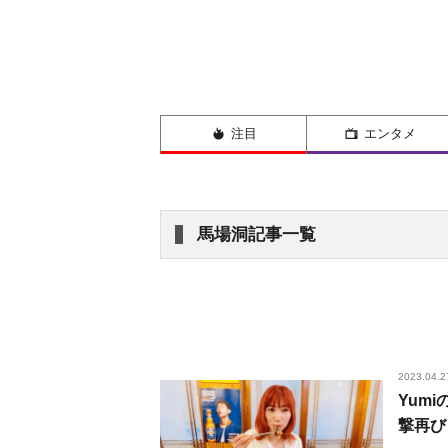
注目
エンタメ
馬場洞記事一覧
2023.04.2
Yum
撃再び