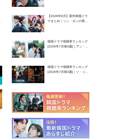
グク主演のラブコメがついに
最終回！
【2026年8月】新作韓国ドラ
マまとめ｜ソン・ガンの帰
還！孤独な天才高校生ピアニ
スト役
韓国ドラマ視聴率ランキング
[2026年7月第4週]｜アン・ヒ
ヨン（EXID ハニ）復帰作
『愛が来る』に注目！
韓国ドラマ視聴率ランキング
[2026年7月第3週]｜ソ・ジソ
ブ主演『エージェント・キ
ム』が勢い加速！