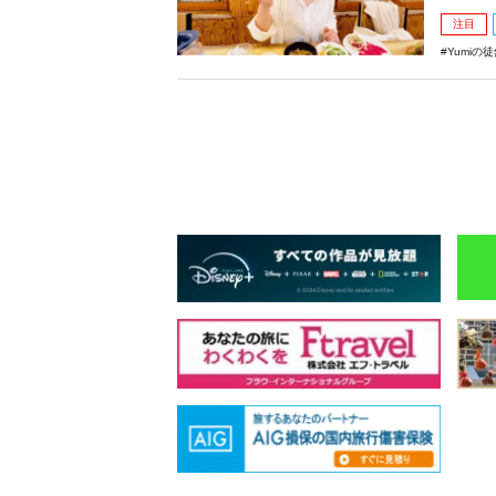
注目
Yumiの