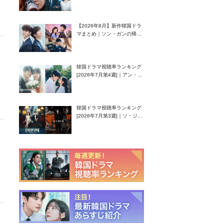
グク主演のラブコメがついに
最終回！
【2026年8月】新作韓国ドラ
マまとめ｜ソン・ガンの帰
還！孤独な天才高校生ピアニ
スト役
韓国ドラマ視聴率ランキング
[2026年7月第4週]｜アン・ヒ
ヨン（EXID ハニ）復帰作
『愛が来る』に注目！
韓国ドラマ視聴率ランキング
[2026年7月第3週]｜ソ・ジソ
ブ主演『エージェント・キ
ム』が勢い加速！