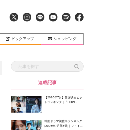
ピックアップ
ショッピング
連載記事
【2026年7月】韓国映画ヒッ
トランキング｜『HOPE』が
首位！8月公開の注目作は？
韓国ドラマ視聴率ランキング
[2026年7月第5週]｜ソ・イン