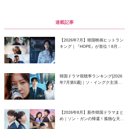
連載記事
【2026年7月】韓国映画ヒットラン
キング｜『HOPE』が首位！8月公
開の注目作は？
韓国ドラマ視聴率ランキング[2026
年7月第5週]｜ソ・イングク主演の
ラブコメがついに最終回！
【2026年8月】新作韓国ドラマまと
め｜ソン・ガンの帰還！孤独な天才
高校生ピアニスト役