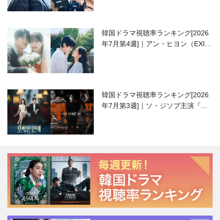
韓国ドラマ視聴率ランキング[2026
年7月第4週]｜アン・ヒヨン（EXID
ハニ）復帰作『愛が来る』に注目！
韓国ドラマ視聴率ランキング[2026
年7月第3週]｜ソ・ジソブ主演『エ
ージェント・キム』が勢い加速！