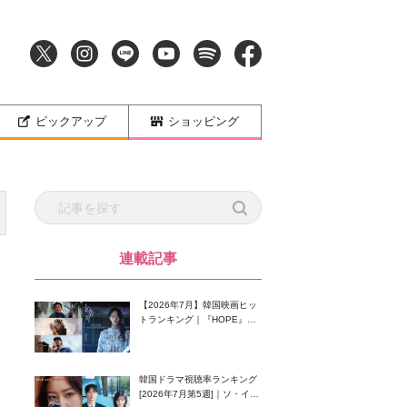
ピックアップ
ショッピング
連載記事
【2026年7月】韓国映画ヒッ
トランキング｜『HOPE』が
首位！8月公開の注目作は？
韓国ドラマ視聴率ランキング
[2026年7月第5週]｜ソ・イン