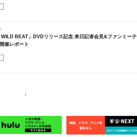
メ
0
M WILD BEAT」DVDリリース記念 来日記者会見&ファンミーテ
開催レポート
メ
1