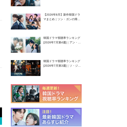
グク主演のラブコメがついに
最終回！
【2026年8月】新作韓国ドラ
マまとめ｜ソン・ガンの帰
還！孤独な天才高校生ピアニ
スト役
韓国ドラマ視聴率ランキング
[2026年7月第4週]｜アン・ヒ
ヨン（EXID ハニ）復帰作
『愛が来る』に注目！
韓国ドラマ視聴率ランキング
[2026年7月第3週]｜ソ・ジソ
ブ主演『エージェント・キ
ム』が勢い加速！