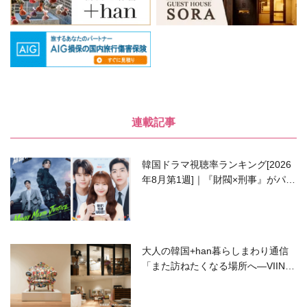
連載記事
韓国ドラマ視聴率ランキング[2026
年8月第1週]｜『財閥×刑事』がパワ
ーアップして再始動！
大人の韓国+han暮らしまわり通信
「また訪ねたくなる場所へ―VIIN C
ollection」