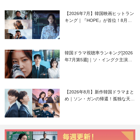
【2026年7月】韓国映画ヒットラン
キング｜『HOPE』が首位！8月公
開の注目作は？
韓国ドラマ視聴率ランキング[2026
年7月第5週]｜ソ・イングク主演の
ラブコメがついに最終回！
【2026年8月】新作韓国ドラマまと
め｜ソン・ガンの帰還！孤独な天才
高校生ピアニスト役