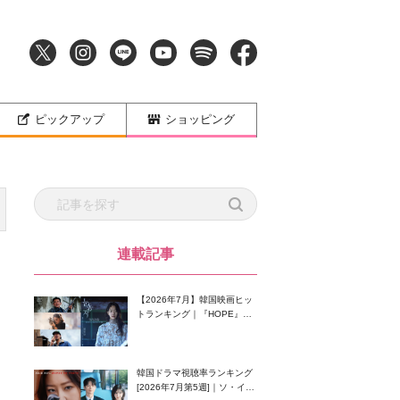
ピックアップ
ショッピング
連載記事
【2026年7月】韓国映画ヒッ
トランキング｜『HOPE』が
首位！8月公開の注目作は？
韓国ドラマ視聴率ランキング
[2026年7月第5週]｜ソ・イン