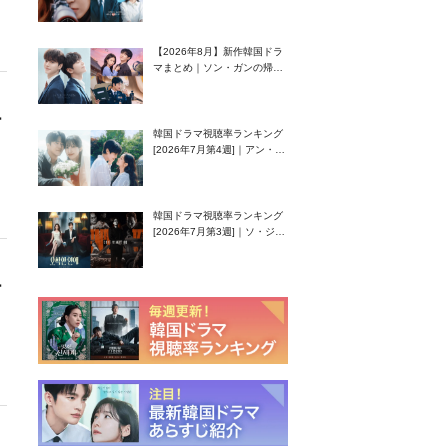
グク主演のラブコメがついに
最終回！
【2026年8月】新作韓国ドラ
マまとめ｜ソン・ガンの帰
還！孤独な天才高校生ピアニ
スト役
ー
韓国ドラマ視聴率ランキング
[2026年7月第4週]｜アン・ヒ
ヨン（EXID ハニ）復帰作
『愛が来る』に注目！
韓国ドラマ視聴率ランキング
[2026年7月第3週]｜ソ・ジソ
ブ主演『エージェント・キ
ム』が勢い加速！
ー