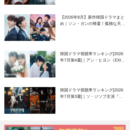
【2026年8月】新作韓国ドラマまと
め｜ソン・ガンの帰還！孤独な天才
高校生ピアニスト役
韓国ドラマ視聴率ランキング[2026
年7月第4週]｜アン・ヒヨン（EXID
ハニ）復帰作『愛が来る』に注目！
韓国ドラマ視聴率ランキング[2026
年7月第3週]｜ソ・ジソブ主演『エ
ージェント・キム』が勢い加速！