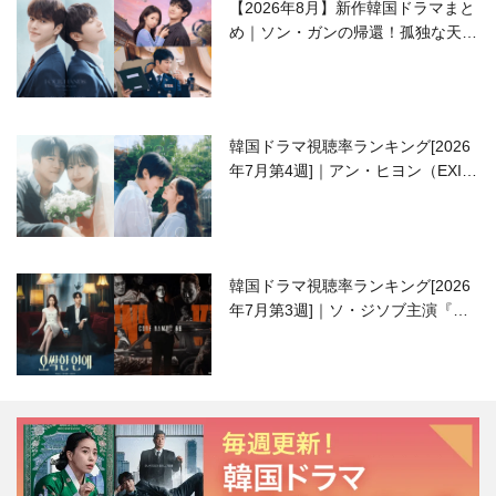
【2026年8月】新作韓国ドラマまと
め｜ソン・ガンの帰還！孤独な天才
高校生ピアニスト役
韓国ドラマ視聴率ランキング[2026
年7月第4週]｜アン・ヒヨン（EXID
ハニ）復帰作『愛が来る』に注目！
韓国ドラマ視聴率ランキング[2026
年7月第3週]｜ソ・ジソブ主演『エ
ージェント・キム』が勢い加速！