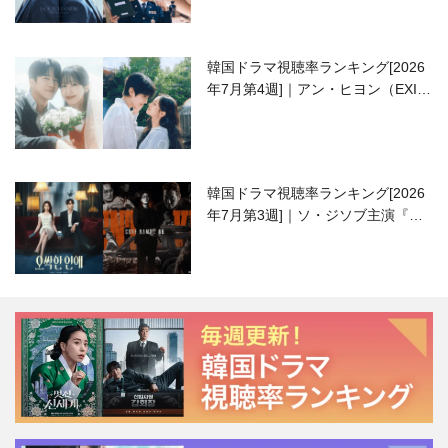
韓国ドラマ視聴率ランキング[2026
年7月第4週]｜アン・ヒヨン（EXID
ハニ）復帰作『愛が来る』に注目！
韓国ドラマ視聴率ランキング[2026
年7月第3週]｜ソ・ジソブ主演『エ
ージェント・キム』が勢い加速！