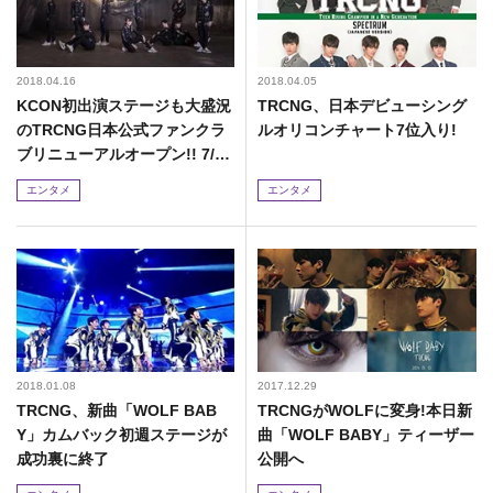
2018.04.16
2018.04.05
KCON初出演ステージも大盛況
TRCNG、日本デビューシング
のTRCNG日本公式ファンクラ
ルオリコンチャート7位入り!
ブリニューアルオープン!! 7/24
に東京で1stファンミーティン
エンタメ
エンタメ
グ開催決定!!
2018.01.08
2017.12.29
TRCNG、新曲「WOLF BAB
TRCNGがWOLFに変身!本日新
Y」カムバック初週ステージが
曲「WOLF BABY」ティーザー
成功裏に終了
公開へ