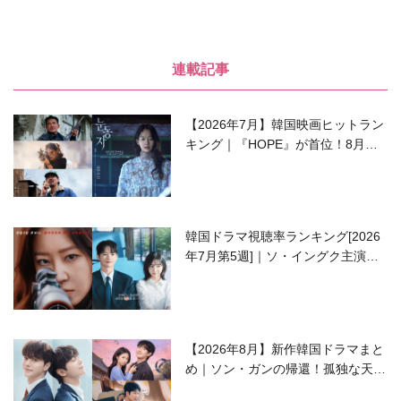
連載記事
【2026年7月】韓国映画ヒットラン
キング｜『HOPE』が首位！8月公
開の注目作は？
韓国ドラマ視聴率ランキング[2026
年7月第5週]｜ソ・イングク主演の
ラブコメがついに最終回！
【2026年8月】新作韓国ドラマまと
め｜ソン・ガンの帰還！孤独な天才
高校生ピアニスト役