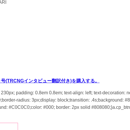
RI
10月号(TRCNGインタビュー翻訳付き)を購入する。
30px; padding: 0.8em 0.8em; text-align: left; text-decoration: n
border-radius: 3px;display: block;transition: .4s;background: #8
d: #C0C0C0;color: #000; border: 2px solid #808080;}a.cp_btn