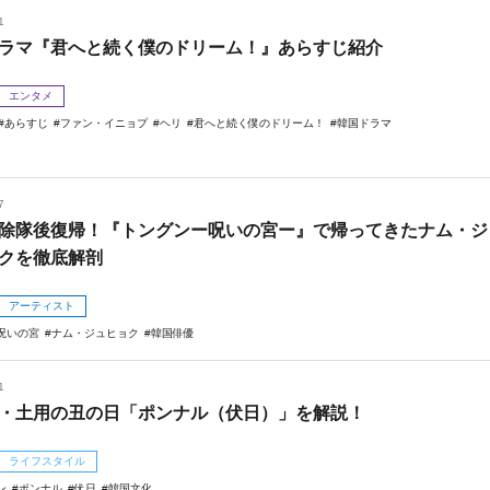
1
ラマ『君へと続く僕のドリーム！』あらすじ紹介
エンタメ
あらすじ
ファン・イニョプ
ヘリ
君へと続く僕のドリーム！
韓国ドラマ
7
除隊後復帰！『トングンー呪いの宮ー』で帰ってきたナム・ジ
クを徹底解剖
アーティスト
呪いの宮
ナム・ジュヒョク
韓国俳優
1
・土用の丑の日「ポンナル（伏日）」を解説！
ライフスタイル
ン
ポンナル
伏日
韓国文化