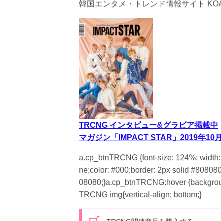
韓国エンタメ・トレンド情報サイト KOA
TRCNG インタビュー&グラビア掲載中
マガジン「IMPACT STAR」2019年
a.cp_btnTRCNG {font-size: 124%; width: 2
ne;color: #000;border: 2px solid #808080;
08080;}a.cp_btnTRCNG:hover {backgroun
TRCNG img{vertical-align: bottom;}