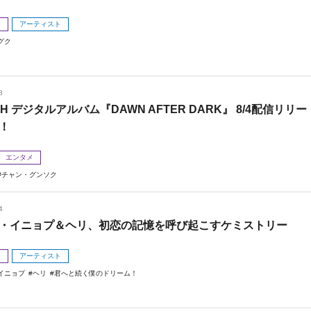
メ
アーティスト
グク
8
 H デジタルアルバム『DAWN AFTER DARK』 8/4配信リリー
！
エンタメ
チャン・グンソク
4
・イニョプ＆ヘリ、初恋の記憶を呼び起こすケミストリー
メ
アーティスト
イニョプ
ヘリ
君へと続く僕のドリーム！