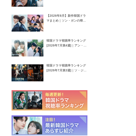
グク主演のラブコメがついに
最終回！
【2026年8月】新作韓国ドラ
マまとめ｜ソン・ガンの帰
還！孤独な天才高校生ピアニ
スト役
韓国ドラマ視聴率ランキング
[2026年7月第4週]｜アン・ヒ
ヨン（EXID ハニ）復帰作
『愛が来る』に注目！
韓国ドラマ視聴率ランキング
[2026年7月第3週]｜ソ・ジソ
ブ主演『エージェント・キ
ム』が勢い加速！