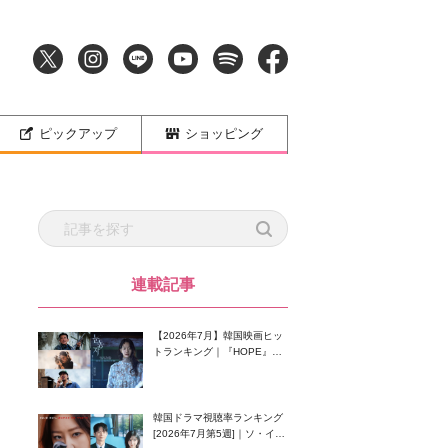
ピックアップ
ショッピング
連載記事
【2026年7月】韓国映画ヒッ
トランキング｜『HOPE』が
首位！8月公開の注目作は？
韓国ドラマ視聴率ランキング
[2026年7月第5週]｜ソ・イン