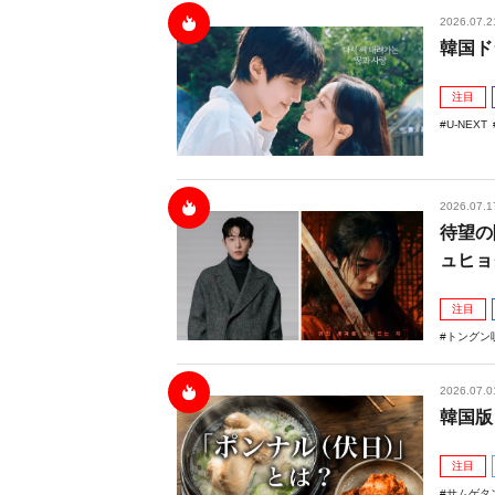
2026.07.2
韓国ド
注目
U-NEXT
2026.07.1
待望の
ュヒョ
注目
トングン
2026.07.0
韓国版
注目
サムゲタ