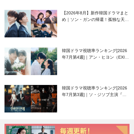
【2026年8月】新作韓国ドラマまと
め｜ソン・ガンの帰還！孤独な天才
高校生ピアニスト役
韓国ドラマ視聴率ランキング[2026
年7月第4週]｜アン・ヒヨン（EXID
ハニ）復帰作『愛が来る』に注目！
韓国ドラマ視聴率ランキング[2026
年7月第3週]｜ソ・ジソブ主演『エ
ージェント・キム』が勢い加速！