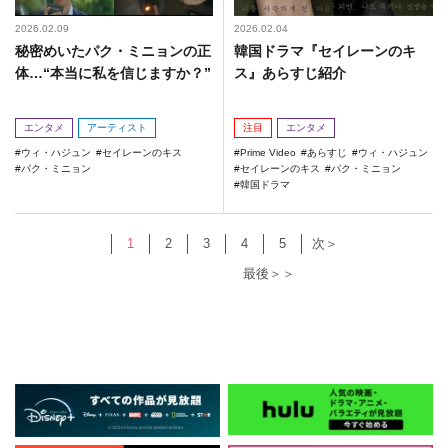
2026.02.09
2026.02.04
秘密めいたパク・ミニョンの正
韓国ドラマ『セイレーンのキ
体…“本当に私を信じますか？”
ス』あらすじ紹介
エンタメ
アーティスト
注目
エンタメ
ウィ・ハジュン
セイレーンのキス
Prime Video
あらすじ
ウィ・ハジュン
パク・ミニョン
セイレーンのキス
パク・ミニョン
韓国ドラマ
1
2
3
4
5
次＞
最後＞＞