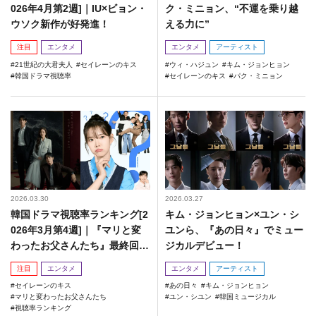
026年4月第2週]｜IU×ビョン・
ク・ミニョン、“不運を乗り越
ウソク新作が好発進！
える力に”
注目
エンタメ
エンタメ
アーティスト
21世紀の大君夫人
セイレーンのキス
ウィ・ハジュン
キム・ジョンヒョン
韓国ドラマ視聴率
セイレーンのキス
パク・ミニョン
2026.03.30
2026.03.27
韓国ドラマ視聴率ランキング[2
キム・ジョンヒョン×ユン・シ
026年3月第4週]｜『マリと変
ユンら、『あの日々』でミュー
わったお父さんたち』最終回の
ジカルデビュー！
視聴率は？
注目
エンタメ
エンタメ
アーティスト
セイレーンのキス
あの日々
キム・ジョンヒョン
マリと変わったお父さんたち
ユン・シユン
韓国ミュージカル
視聴率ランキング