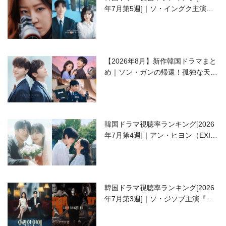
年7月第5週]｜ソ・イングク主演の
ラブコメがついに最終回！
【2026年8月】新作韓国ドラマまと
め｜ソン・ガンの帰還！孤独な天才
高校生ピアニスト役
韓国ドラマ視聴率ランキング[2026
年7月第4週]｜アン・ヒヨン（EXID
ハニ）復帰作『愛が来る』に注目！
韓国ドラマ視聴率ランキング[2026
年7月第3週]｜ソ・ジソブ主演『エ
ージェント・キム』が勢い加速！