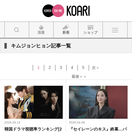
注目
新着
ショップ
キムジョンヒョン記事一覧
1
2
3
4
5
次＞
最後＞＞
2026.04.13
2026.04.08
韓国ドラマ視聴率ランキング[2
『セイレーンのキス』終幕…パ