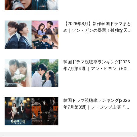
【2026年8月】新作韓国ドラマまと
め｜ソン・ガンの帰還！孤独な天才
高校生ピアニスト役
韓国ドラマ視聴率ランキング[2026
年7月第4週]｜アン・ヒヨン（EXID
ハニ）復帰作『愛が来る』に注目！
韓国ドラマ視聴率ランキング[2026
年7月第3週]｜ソ・ジソブ主演『エ
ージェント・キム』が勢い加速！