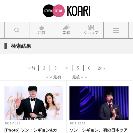
注目
新着
ショップ
検索結果
＜前
2
3
4
5
6
次＞
＜＜最初
最後＞＞
2018.01.11
2017.12.29
[Photo] ソン・シギョン&カ
ソン・シギョン、初の日本ツア