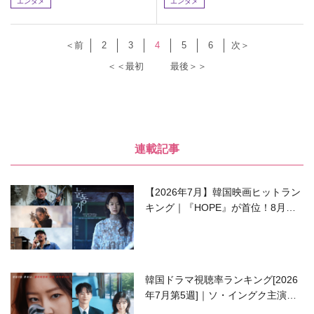
エンタメ
エンタメ
＜前
2
3
4
5
6
次＞
＜＜最初
最後＞＞
連載記事
【2026年7月】韓国映画ヒットラン
キング｜『HOPE』が首位！8月公
開の注目作は？
韓国ドラマ視聴率ランキング[2026
年7月第5週]｜ソ・イングク主演の
ラブコメがついに最終回！