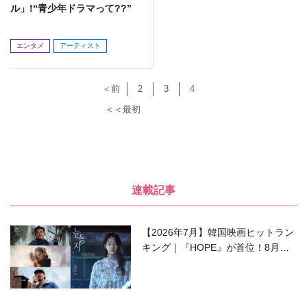
ル」!“青少年ドラマって??”
エンタメ
アーティスト
＜前
2
3
4
＜＜最初
連載記事
【2026年7月】韓国映画ヒットラン
キング｜『HOPE』が首位！8月公
開の注目作は？