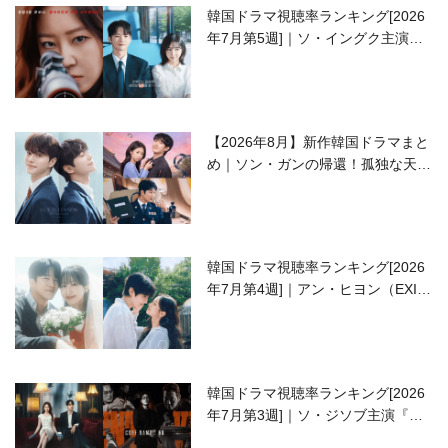
韓国ドラマ視聴率ランキング[2026
年7月第5週]｜ソ・イングク主演の
ラブコメがついに最終回！
【2026年8月】新作韓国ドラマまと
め｜ソン・ガンの帰還！孤独な天才
高校生ピアニスト役
韓国ドラマ視聴率ランキング[2026
年7月第4週]｜アン・ヒヨン（EXID
ハニ）復帰作『愛が来る』に注目！
韓国ドラマ視聴率ランキング[2026
年7月第3週]｜ソ・ジソブ主演『エ
ージェント・キム』が勢い加速！