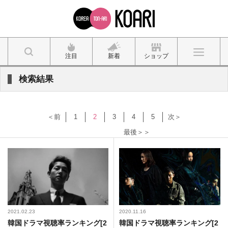
注目
新着
ショップ
検索結果
＜前
1
2
3
4
5
次＞
最後＞＞
2021.02.23
2020.11.16
韓国ドラマ視聴率ランキング[2
韓国ドラマ視聴率ランキング[2