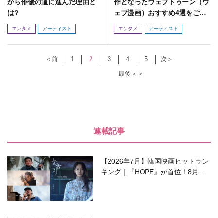
から俳優の道に進んだ理由と
作となったウェブトゥーン（ウ
は?
ェブ漫画）おすすめ4選をご紹
介☆
エンタメ
アーティスト
エンタメ
アーティスト
＜前
1
2
3
4
5
次＞
最後＞＞
連載記事
【2026年7月】韓国映画ヒットラン
キング｜『HOPE』が首位！8月公
開の注目作は？