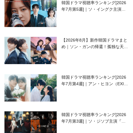
韓国ドラマ視聴率ランキング[2026
年7月第5週]｜ソ・イングク主演の
ラブコメがついに最終回！
【2026年8月】新作韓国ドラマまと
め｜ソン・ガンの帰還！孤独な天才
高校生ピアニスト役
韓国ドラマ視聴率ランキング[2026
年7月第4週]｜アン・ヒヨン（EXID
ハニ）復帰作『愛が来る』に注目！
韓国ドラマ視聴率ランキング[2026
年7月第3週]｜ソ・ジソブ主演『エ
ージェント・キム』が勢い加速！