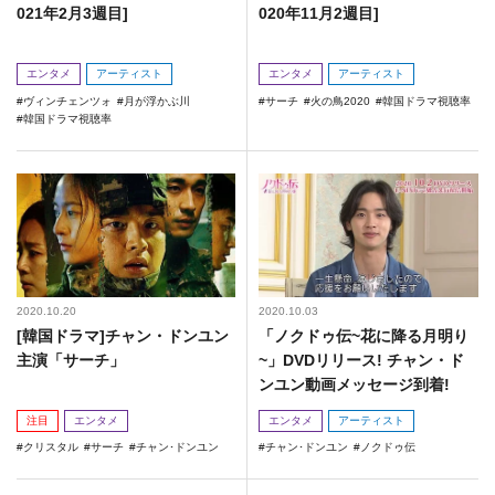
021年2月3週目]
020年11月2週目]
エンタメ
アーティスト
エンタメ
アーティスト
ヴィンチェンツォ
月が浮かぶ川
サーチ
火の鳥2020
韓国ドラマ視聴率
韓国ドラマ視聴率
2020.10.20
2020.10.03
[韓国ドラマ]チャン・ドンユン
「ノクドゥ伝~花に降る月明り
主演「サーチ」
~」DVDリリース! チャン・ド
ンユン動画メッセージ到着!
注目
エンタメ
エンタメ
アーティスト
クリスタル
サーチ
チャン･ドンユン
チャン･ドンユン
ノクドゥ伝