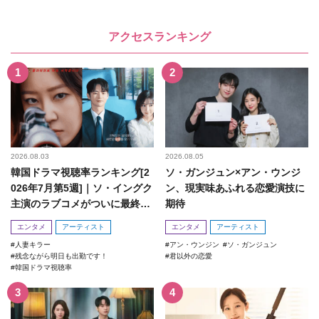
アクセスランキング
2026.08.03
2026.08.05
韓国ドラマ視聴率ランキング[2
ソ・ガンジュン×アン・ウンジ
026年7月第5週]｜ソ・イングク
ン、現実味あふれる恋愛演技に
主演のラブコメがついに最終
期待
回！
エンタメ
アーティスト
エンタメ
アーティスト
人妻キラー
アン・ウンジン
ソ・ガンジュン
残念ながら明日も出勤です！
君以外の恋愛
韓国ドラマ視聴率