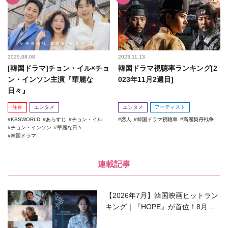
2025.08.08
2023.11.13
[韓国ドラマ]チョン・イル×チョ
韓国ドラマ視聴率ランキング[2
ン・インソン主演『華麗な
023年11月2週目]
日々』
注目
エンタメ
エンタメ
アーティスト
KBSWORLD
あらすじ
チョン・イル
恋人
韓国ドラマ視聴率
高麗契丹戦争
チョン・インソン
華麗な日々
韓国ドラマ
連載記事
【2026年7月】韓国映画ヒットラン
キング｜『HOPE』が首位！8月公
開の注目作は？