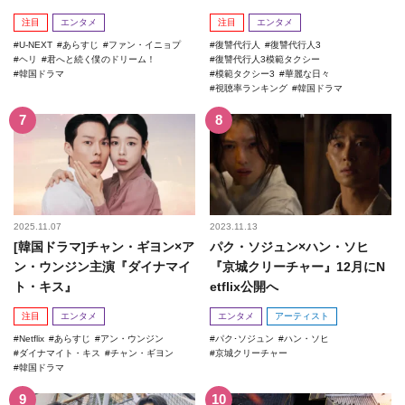
記録を更新！
注目
エンタメ
注目
エンタメ
U-NEXT
あらすじ
ファン・イニョプ
復讐代行人
復讐代行人3
ヘリ
君へと続く僕のドリーム！
復讐代行人3模範タクシー
韓国ドラマ
模範タクシー3
華麗な日々
視聴率ランキング
韓国ドラマ
2025.11.07
2023.11.13
[韓国ドラマ]チャン・ギヨン×ア
パク・ソジュン×ハン・ソヒ
ン・ウンジン主演『ダイナマイ
『京城クリーチャー』12月にN
ト・キス』
etflix公開へ
注目
エンタメ
エンタメ
アーティスト
Netflix
あらすじ
アン・ウンジン
パク･ソジュン
ハン・ソヒ
ダイナマイト・キス
チャン・ギヨン
京城クリーチャー
韓国ドラマ