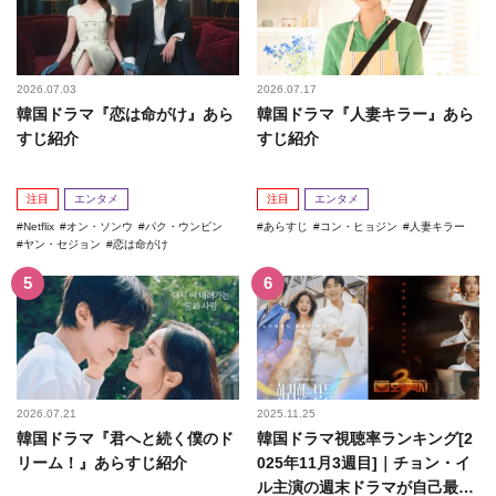
2026.07.03
2026.07.17
韓国ドラマ『恋は命がけ』あら
韓国ドラマ『人妻キラー』あら
すじ紹介
すじ紹介
注目
エンタメ
注目
エンタメ
Netflix
オン・ソンウ
パク・ウンビン
あらすじ
コン・ヒョジン
人妻キラー
ヤン・セジョン
恋は命がけ
2026.07.21
2025.11.25
韓国ドラマ『君へと続く僕のド
韓国ドラマ視聴率ランキング[2
リーム！』あらすじ紹介
025年11月3週目]｜チョン・イ
ル主演の週末ドラマが自己最高