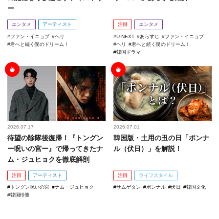
ー
エンタメ
アーティスト
注目
エンタメ
ファン・イニョプ
ヘリ
U-NEXT
あらすじ
ファン・イニョプ
君へと続く僕のドリーム！
ヘリ
君へと続く僕のドリーム！
韓国ドラマ
2026.07.17
2026.07.01
待望の除隊後復帰！『トングン
韓国版・土用の丑の日「ポンナ
ー呪いの宮ー』で帰ってきたナ
ル（伏日）」を解説！
ム・ジュヒョクを徹底解剖
注目
アーティスト
注目
ライフスタイル
トングン呪いの宮
ナム・ジュヒョク
サムゲタン
ポンナル
伏日
韓国文化
韓国俳優