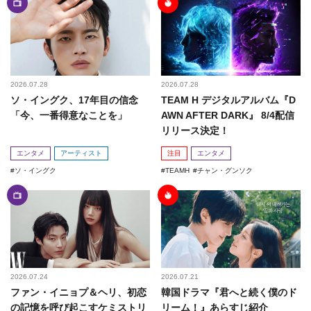
2026.07.28
2026.07.28
ソ・イングク、17年目の信念
TEAM H デジタルアルバム『D
「今、一番得意なことを」
AWN AFTER DARK』 8/4配信
リリース決定！
エンタメ
アーティスト
注目
エンタメ
ソ・イングク
TEAMH
チャン・グンソク
2026.07.24
2026.07.21
ファン・イニョプ＆ヘリ、初恋
韓国ドラマ『君へと続く僕のド
の記憶を呼び起こすケミストリ
リーム！』あらすじ紹介