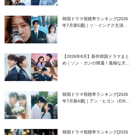
韓国ドラマ視聴率ランキング[2026
年7月第5週]｜ソ・イングク主演の
ラブコメがついに最終回！
【2026年8月】新作韓国ドラマまと
め｜ソン・ガンの帰還！孤独な天才
高校生ピアニスト役
韓国ドラマ視聴率ランキング[2026
年7月第4週]｜アン・ヒヨン（EXID
ハニ）復帰作『愛が来る』に注目！
韓国ドラマ視聴率ランキング[2026