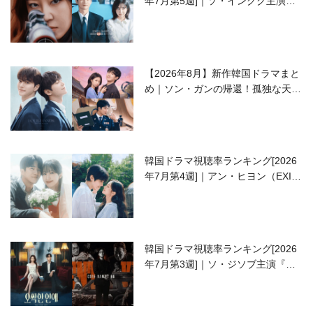
年7月第5週]｜ソ・イングク主演の
ラブコメがついに最終回！
【2026年8月】新作韓国ドラマまと
め｜ソン・ガンの帰還！孤独な天才
高校生ピアニスト役
韓国ドラマ視聴率ランキング[2026
年7月第4週]｜アン・ヒヨン（EXID
ハニ）復帰作『愛が来る』に注目！
韓国ドラマ視聴率ランキング[2026
年7月第3週]｜ソ・ジソブ主演『エ
ージェント・キム』が勢い加速！