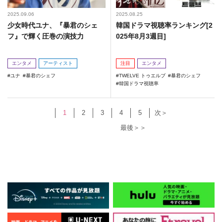
2025.09.06
2025.08.25
少女時代ユナ、『暴君のシェ
韓国ドラマ視聴率ランキング[2
フ』で輝く圧巻の演技力
025年8月3週目]
エンタメ
アーティスト
注目
エンタメ
ユナ
暴君のシェフ
TWELVE トゥエルブ
暴君のシェフ
韓国ドラマ視聴率
1
2
3
4
5
次＞
最後＞＞