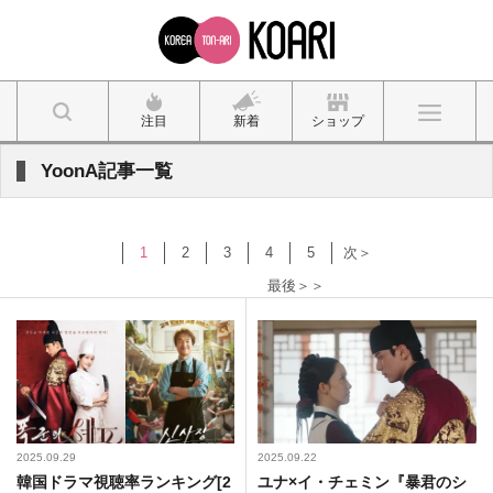
注目
新着
ショップ
YoonA記事一覧
1
2
3
4
5
次＞
最後＞＞
2025.09.29
2025.09.22
韓国ドラマ視聴率ランキング[2
ユナ×イ・チェミン『暴君のシ