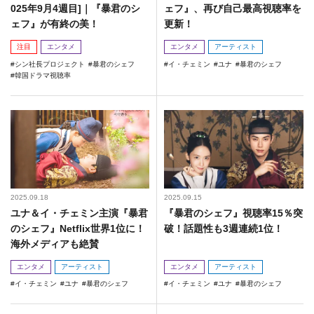
025年9月4週目]｜『暴君のシ
ェフ』、再び自己最高視聴率を
ェフ』が有終の美！
更新！
注目
エンタメ
エンタメ
アーティスト
シン社長プロジェクト
暴君のシェフ
イ・チェミン
ユナ
暴君のシェフ
韓国ドラマ視聴率
2025.09.18
2025.09.15
ユナ＆イ・チェミン主演『暴君
『暴君のシェフ』視聴率15％突
のシェフ』Netflix世界1位に！
破！話題性も3週連続1位！
海外メディアも絶賛
エンタメ
アーティスト
エンタメ
アーティスト
イ・チェミン
ユナ
暴君のシェフ
イ・チェミン
ユナ
暴君のシェフ