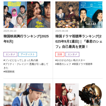
2025.09.10
2025.09.08
韓国映画興行ランキング[2025
韓国ドラマ視聴率ランキング[2
年8月]
025年9月1週目]｜『暴君のシェ
フ』自己最高を更新！
エンタメ
アーティスト
注目
エンタメ
ゾンビになってしまった私の娘
かけがえのない私のスター
プリティ・クレイジー 悪魔が引っ越して
暴君のシェフ
韓国ドラマ視聴率
きた
韓国映画