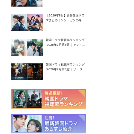
グク主演のラブコメがついに
最終回！
【2026年8月】新作韓国ドラ
マまとめ｜ソン・ガンの帰
還！孤独な天才高校生ピアニ
スト役
韓国ドラマ視聴率ランキング
[2026年7月第4週]｜アン・ヒ
ヨン（EXID ハニ）復帰作
『愛が来る』に注目！
韓国ドラマ視聴率ランキング
[2026年7月第3週]｜ソ・ジソ
ブ主演『エージェント・キ
ム』が勢い加速！