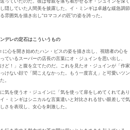
送っていたのだ。彼は母親を落ち着かせるオ・ジュインを深く
し隠していた人間美を披露した。イ・ミンギは卓越な緩急調節
る雰囲気を描き出し“ロマコメの匠”の姿を誇った。
ンデレの定石はこういうもの
々に心を開き始めたハン・ビスの姿を描き出し、視聴者の心を
っているスーパーの店長の言葉にオ・ジュインを思い出し、
けど！」と腹を立てたのだ。これを見たオ・ジュインが「作家
っけない顔で「聞こえなかった。もう一度言え」と可愛いツン
た。
に気を使うオ・ジュインに「気を使って扉をしめてくれてあり
イ・ミンギはシニカルな言葉遣いと対比される甘い眼差しで気
しさを表現し、女心を刺激した。