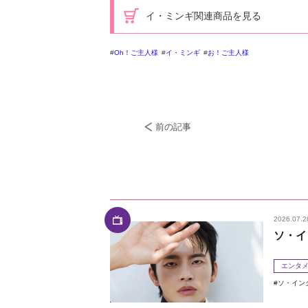
イ・ミンギ関連商品を見る
Oh！ご主人様
イ・ミンギ
お！ご主人様
前の記事
2026.07.2
ソ・イ
エンタ
ソ・イン