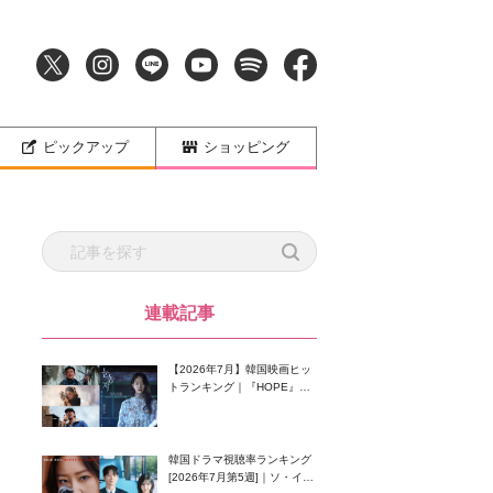
ピックアップ
ショッピング
連載記事
【2026年7月】韓国映画ヒッ
トランキング｜『HOPE』が
首位！8月公開の注目作は？
韓国ドラマ視聴率ランキング
[2026年7月第5週]｜ソ・イン