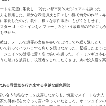
ートを完璧に消化し、“冷たい都市男”のビジュアルを誇った
力を披露した。豊かな表情演技と図々しい姿で自分の作品世界
に消化したのだ。劇中、様々な事件事故にもびくともせず、
スター オ・ジュインをオファーしろという放送局の特命にも
を見せた。
彼は、メールで謝罪の言葉を書いては消してを繰り返したり、
いて行ってハラハラする焦りを隠せなかった。緊張したように
・ジュインの登場に驚く姿は笑いを誘った。イ・ミンギは本心
うな魅力を披露し、視聴者をじれったくさせ、劇の没入度を高
のある雰囲気を行き来する卓越な緩急調節
言い合う幼稚なケミを披露しながらも、慎重でスイートな大人
家の所有権をめぐって言い争っていたところ、オ・ジュインの