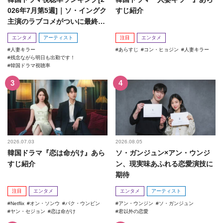
026年7月第5週]｜ソ・イングク
すじ紹介
主演のラブコメがついに最終
回！
エンタメ
アーティスト
注目
エンタメ
人妻キラー
あらすじ
コン・ヒョジン
人妻キラー
残念ながら明日も出勤です！
韓国ドラマ視聴率
2026.07.03
2026.08.05
韓国ドラマ『恋は命がけ』あら
ソ・ガンジュン×アン・ウンジ
すじ紹介
ン、現実味あふれる恋愛演技に
期待
注目
エンタメ
エンタメ
アーティスト
Netflix
オン・ソンウ
パク・ウンビン
アン・ウンジン
ソ・ガンジュン
ヤン・セジョン
恋は命がけ
君以外の恋愛