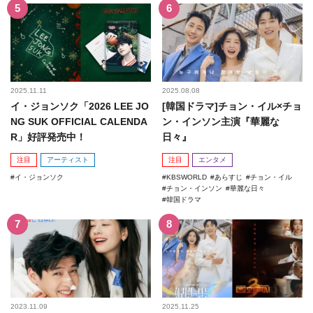
2025.11.11
2025.08.08
イ・ジョンソク「2026 LEE JO
[韓国ドラマ]チョン・イル×チョ
NG SUK OFFICIAL CALENDA
ン・インソン主演『華麗な
R」好評発売中！
日々』
注目
アーティスト
注目
エンタメ
イ・ジョンソク
KBSWORLD
あらすじ
チョン・イル
チョン・インソン
華麗な日々
韓国ドラマ
2023.11.09
2025.11.25