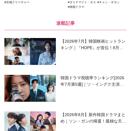
京城クリーチャー
ダイナマイト・キス
チャン・ギヨン
韓国ドラマ
連載記事
【2026年7月】韓国映画ヒットラン
キング｜『HOPE』が首位！8月公
開の注目作は？
韓国ドラマ視聴率ランキング[2026
年7月第5週]｜ソ・イングク主演の
ラブコメがついに最終回！
【2026年8月】新作韓国ドラマまと
め｜ソン・ガンの帰還！孤独な天才
高校生ピアニスト役