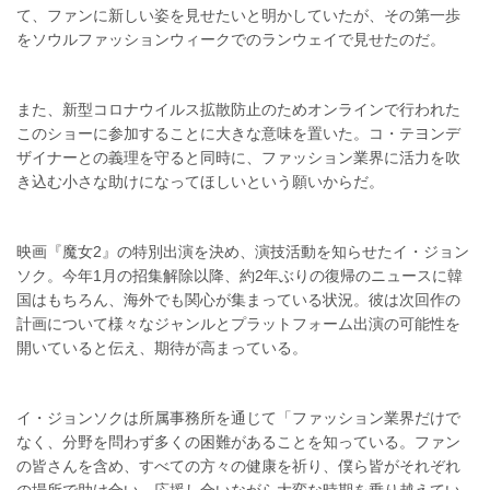
て、ファンに新しい姿を見せたいと明かしていたが、その第一歩
をソウルファッションウィークでのランウェイで見せたのだ。
また、新型コロナウイルス拡散防止のためオンラインで行われた
このショーに参加することに大きな意味を置いた。コ・テヨンデ
ザイナーとの義理を守ると同時に、ファッション業界に活力を吹
き込む小さな助けになってほしいという願いからだ。
映画『魔女2』の特別出演を決め、演技活動を知らせたイ・ジョン
ソク。今年1月の招集解除以降、約2年ぶりの復帰のニュースに韓
国はもちろん、海外でも関心が集まっている状況。彼は次回作の
計画について様々なジャンルとプラットフォーム出演の可能性を
開いていると伝え、期待が高まっている。
イ・ジョンソクは所属事務所を通じて「ファッション業界だけで
なく、分野を問わず多くの困難があることを知っている。ファン
の皆さんを含め、すべての方々の健康を祈り、僕ら皆がそれぞれ
の場所で助け合い、応援し合いながら大変な時期を乗り越えてい