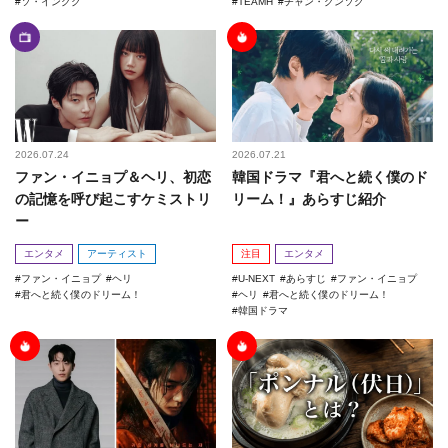
ソ・イングク
TEAMH
チャン・グンソク
2026.07.24
2026.07.21
ファン・イニョプ＆ヘリ、初恋
韓国ドラマ『君へと続く僕のド
の記憶を呼び起こすケミストリ
リーム！』あらすじ紹介
ー
エンタメ
アーティスト
注目
エンタメ
ファン・イニョプ
ヘリ
U-NEXT
あらすじ
ファン・イニョプ
君へと続く僕のドリーム！
ヘリ
君へと続く僕のドリーム！
韓国ドラマ