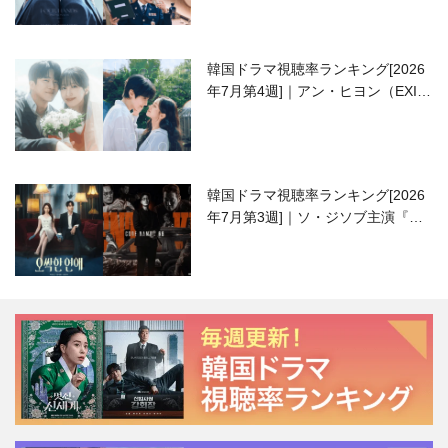
韓国ドラマ視聴率ランキング[2026
年7月第4週]｜アン・ヒヨン（EXID
ハニ）復帰作『愛が来る』に注目！
韓国ドラマ視聴率ランキング[2026
年7月第3週]｜ソ・ジソブ主演『エ
ージェント・キム』が勢い加速！