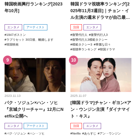
韓国映画興行ランキング[2023
韓国ドラマ視聴率ランキング[2
年10月]
025年11月3週目]｜チョン・イ
ル主演の週末ドラマが自己最高
記録を更新！
エンタメ
アーティスト
注目
エンタメ
1947ボストン
復讐代行人
復讐代行人3
ラブリセット 30日後、離婚します
復讐代行人3模範タクシー
韓国映画
模範タクシー3
華麗な日々
視聴率ランキング
韓国ドラマ
2023.11.13
2025.11.07
パク・ソジュン×ハン・ソヒ
[韓国ドラマ]チャン・ギヨン×ア
『京城クリーチャー』12月にN
ン・ウンジン主演『ダイナマイ
etflix公開へ
ト・キス』
エンタメ
アーティスト
注目
エンタメ
パク･ソジュン
ハン・ソヒ
Netflix
あらすじ
アン・ウンジン