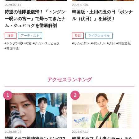
2026.07.17
2026.07.01
待望の除隊後復帰！『トングン
韓国版・土用の丑の日「ポンナ
ー呪いの宮ー』で帰ってきたナ
ル（伏日）」を解説！
ム・ジュヒョクを徹底解剖
注目
アーティスト
注目
ライフスタイル
トングン呪いの宮
ナム・ジュヒョク
サムゲタン
ポンナル
伏日
韓国文化
韓国俳優
アクセスランキング
2026.08.03
2026.07.17
韓国ドラマ視聴率ランキング[2
韓国ドラマ『人妻キラー』あら