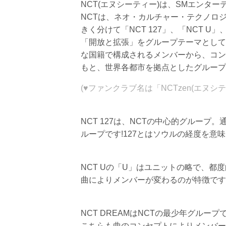
NCT(エヌシーティー)は、SMエンタ
NCTは、ネオ・カルチャー・テクノロジー(Ne
きく分けて「NCT 127」、「NCT U」
「開放と拡張」をグループテーマとして
な国籍で構成されるメンバーから、コン
もと、世界各都市を拠点としたグループ
(♥ファンクラブ名は「NCTzen(エヌ
NCT 127は、NCTの中心的グループ
ループです!127とはソウルの経度を
NCT Uの「U」はユニットの略で、
曲によりメンバーが変わるのが特徴です
NCT DREAMはNCTの最少年グルー
こちらも曲のコンセプトによりメンバー