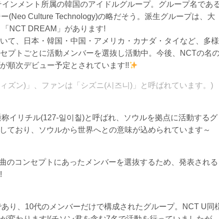
ーテインメント所属の韓国のアイドルグループ。グループ名であ
o Culture Technology)の略だそう。派生グループは、大
、「NCT DREAM」があります!
いて、日本・韓国・中国・アメリカ・カナダ・タイなど、多様
セプトごとに活動メンバーを選抜し活動中。今後、NCTの名
が順次デビュー予定とされています!!
シティズン)」、ファンは「シズニ(시즈니)」と呼ばれています。)
。通称イリチル(127-일이칠)と呼ばれ、ソウルを拠点に活動するグ
意味しており、ソウルから世界へとの意味が込められています～
都度曲のコンセプトにあったメンバーを選抜するため、発表される
!
プであり、10代のメンバーだけで構成されたグループ。NCT U同
が変わります!(チソン君を含む7名で活動を行っていましたが