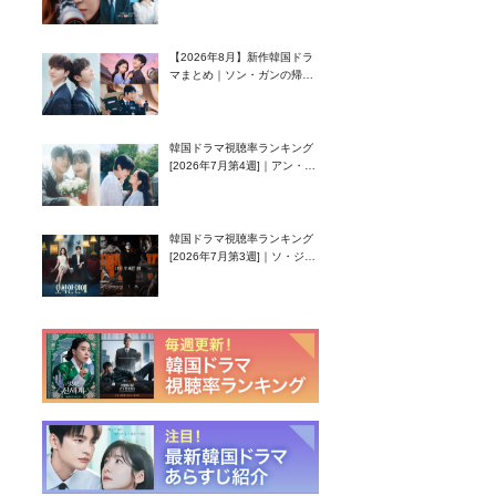
グク主演のラブコメがついに
最終回！
【2026年8月】新作韓国ドラ
マまとめ｜ソン・ガンの帰
還！孤独な天才高校生ピアニ
スト役
韓国ドラマ視聴率ランキング
[2026年7月第4週]｜アン・ヒ
ヨン（EXID ハニ）復帰作
『愛が来る』に注目！
韓国ドラマ視聴率ランキング
[2026年7月第3週]｜ソ・ジソ
ブ主演『エージェント・キ
ム』が勢い加速！