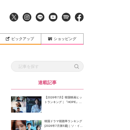
ピックアップ
ショッピング
連載記事
【2026年7月】韓国映画ヒッ
トランキング｜『HOPE』が
首位！8月公開の注目作は？
韓国ドラマ視聴率ランキング
[2026年7月第5週]｜ソ・イン