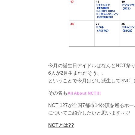
今月の誕生日アイドルはなんとNCT祭り!
6人が2月生まれだそう、、
ということで今月は少し派生して?NC
その名も
All About NCT!!!
NCT 127が全国7都市14公演を巡る
についてご紹介したいと思います～♡
NCTとは??