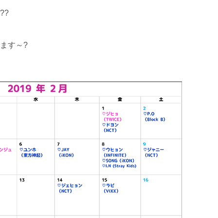
??
ます～?