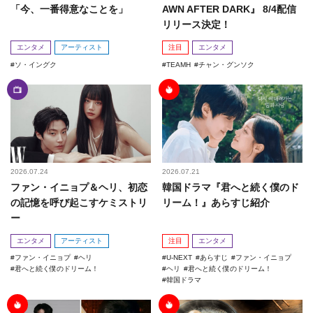
「今、一番得意なことを」
AWN AFTER DARK』 8/4配信
リリース決定！
エンタメ
アーティスト
注目
エンタメ
ソ・イングク
TEAMH
チャン・グンソク
2026.07.24
2026.07.21
ファン・イニョプ＆ヘリ、初恋
韓国ドラマ『君へと続く僕のド
の記憶を呼び起こすケミストリ
リーム！』あらすじ紹介
ー
エンタメ
アーティスト
注目
エンタメ
ファン・イニョプ
ヘリ
U-NEXT
あらすじ
ファン・イニョプ
君へと続く僕のドリーム！
ヘリ
君へと続く僕のドリーム！
韓国ドラマ