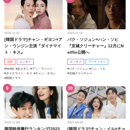
2025.11.07
2023.11.13
[韓国ドラマ]チャン・ギヨン×ア
パク・ソジュン×ハン・ソヒ
ン・ウンジン主演『ダイナマイ
『京城クリーチャー』12月にN
ト・キス』
etflix公開へ
注目
エンタメ
エンタメ
アーティスト
Netflix
あらすじ
アン・ウンジン
パク･ソジュン
ハン・ソヒ
ダイナマイト・キス
チャン・ギヨン
京城クリーチャー
韓国ドラマ
2023.11.09
2025.08.08
韓国映画興行ランキング[2023
[韓国ドラマ]チョン・イル×チョ