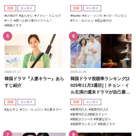
注目
エンタメ
注目
エンタメ
U-NEXT
あらすじ
ファン・イニョプ
Netflix
オン・ソンウ
パク・ウンビン
ヘリ
君へと続く僕のドリーム！
ヤン・セジョン
恋は命がけ
韓国ドラマ
2026.07.17
2025.11.25
韓国ドラマ『人妻キラー』あら
韓国ドラマ視聴率ランキング[2
すじ紹介
025年11月3週目]｜チョン・イ
ル主演の週末ドラマが自己最高
記録を更新！
注目
エンタメ
注目
エンタメ
あらすじ
コン・ヒョジン
人妻キラー
復讐代行人
復讐代行人3
復讐代行人3模範タクシー
模範タクシー3
華麗な日々
視聴率ランキング
韓国ドラマ