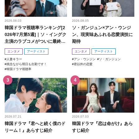
2026.08.03
2026.08.05
韓国ドラマ視聴率ランキング[2
ソ・ガンジュン×アン・ウンジ
026年7月第5週]｜ソ・イングク
ン、現実味あふれる恋愛演技に
主演のラブコメがついに最終
期待
回！
エンタメ
アーティスト
エンタメ
アーティスト
人妻キラー
アン・ウンジン
ソ・ガンジュン
残念ながら明日も出勤です！
君以外の恋愛
韓国ドラマ視聴率
2026.07.21
2026.07.03
韓国ドラマ『君へと続く僕のド
韓国ドラマ『恋は命がけ』あら
リーム！』あらすじ紹介
すじ紹介