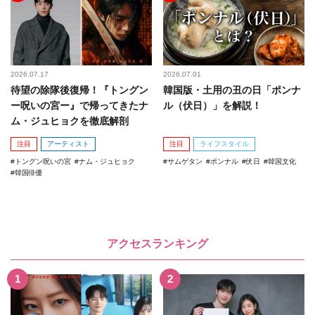
2026.07.17
2026.07.01
待望の除隊後復帰！『トングン
韓国版・土用の丑の日「ポンナ
ー呪いの宮ー』で帰ってきたナ
ル（伏日）」を解説！
ム・ジュヒョクを徹底解剖
注目
アーティスト
注目
ライフスタイル
トングン呪いの宮
ナム・ジュヒョク
サムゲタン
ポンナル
伏日
韓国文化
韓国俳優
アクセスランキング