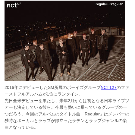
2016年にデビューしたSM所属のボーイズグループ
NCT127
のファ
ーストフルアルバムが1位にランクイン。
先日全米デビューを果たし、来年2月からは初となる日本ライブツ
アーも決定している彼ら。今最も勢いに乗っているグループの一
つだろう。今回のアルバムのタイトル曲「Regular」はメンバーの
独特なボーカルとラップが際立ったラテンとラップジャンルの楽
曲となっている。