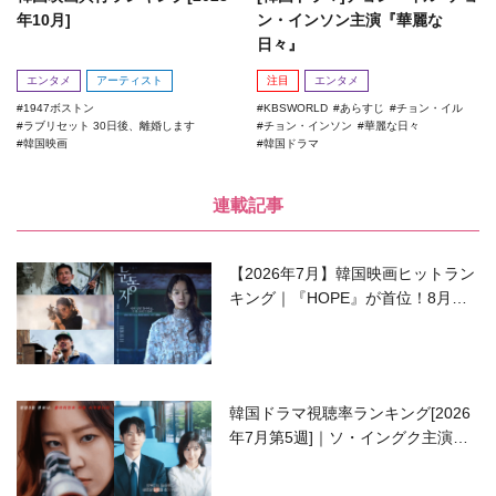
年10月]
ン・インソン主演『華麗な
日々』
エンタメ
アーティスト
注目
エンタメ
1947ボストン
KBSWORLD
あらすじ
チョン・イル
ラブリセット 30日後、離婚します
チョン・インソン
華麗な日々
韓国映画
韓国ドラマ
連載記事
【2026年7月】韓国映画ヒットラン
キング｜『HOPE』が首位！8月公
開の注目作は？
韓国ドラマ視聴率ランキング[2026
年7月第5週]｜ソ・イングク主演の
ラブコメがついに最終回！