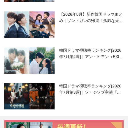
【2026年8月】新作韓国ドラマまと
め｜ソン・ガンの帰還！孤独な天才
高校生ピアニスト役
韓国ドラマ視聴率ランキング[2026
年7月第4週]｜アン・ヒヨン（EXID
ハニ）復帰作『愛が来る』に注目！
韓国ドラマ視聴率ランキング[2026
年7月第3週]｜ソ・ジソブ主演『エ
ージェント・キム』が勢い加速！