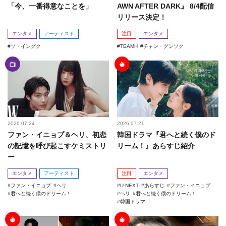
「今、一番得意なことを」
AWN AFTER DARK』 8/4配信
リリース決定！
エンタメ
アーティスト
注目
エンタメ
ソ・イングク
TEAMH
チャン・グンソク
2026.07.24
2026.07.21
ファン・イニョプ＆ヘリ、初恋
韓国ドラマ『君へと続く僕のド
の記憶を呼び起こすケミストリ
リーム！』あらすじ紹介
ー
エンタメ
アーティスト
注目
エンタメ
ファン・イニョプ
ヘリ
U-NEXT
あらすじ
ファン・イニョプ
君へと続く僕のドリーム！
ヘリ
君へと続く僕のドリーム！
韓国ドラマ