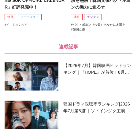
NG SUK OFFICIAL CALENDA
演を熱演！韓国女優パク・ボヨ
R」好評発売中！
ンの魅力に迫る☆
注目
アーティスト
注目
エンタメ
イ・ジョンソク
パク・ボヨン
今日もあなたに太陽を
韓国女優
連載記事
【2026年7月】韓国映画ヒットラン
キング｜『HOPE』が首位！8月公
開の注目作は？
韓国ドラマ視聴率ランキング[2026
年7月第5週]｜ソ・イングク主演の
ラブコメがついに最終回！