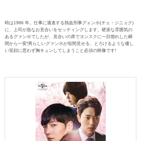
時は1986 年。仕事に邁進する熱血刑事グォンホ(チェ・ジニョク)
に、上司が急なお見合いをセッティングします。硬派な雰囲気の
あるグァンホでしたが、見合いの席でヨンスクに一目惚れした瞬
間から一変!男らしいグァンホが垣間見せる、とろけるような優し
い笑顔に思わず胸キュンしてしまうこと必須の映像です!