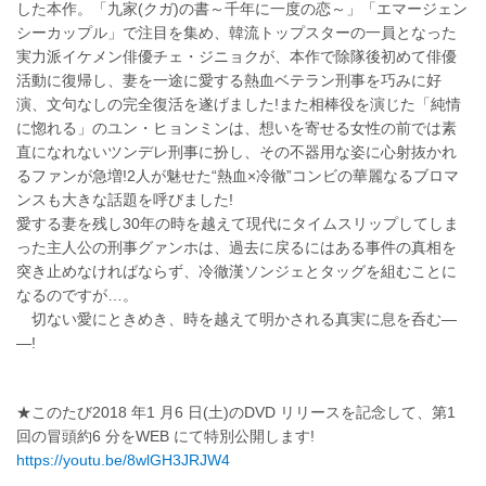
した本作。「九家(クガ)の書～千年に一度の恋～」「エマージェン
シーカップル」で注目を集め、韓流トップスターの一員となった
実力派イケメン俳優チェ・ジニョクが、本作で除隊後初めて俳優
活動に復帰し、妻を一途に愛する熱血ベテラン刑事を巧みに好
演、文句なしの完全復活を遂げました!また相棒役を演じた「純情
に惚れる」のユン・ヒョンミンは、想いを寄せる女性の前では素
直になれないツンデレ刑事に扮し、その不器用な姿に心射抜かれ
るファンが急増!2人が魅せた“熱血×冷徹”コンビの華麗なるブロマ
ンスも大きな話題を呼びました!
愛する妻を残し30年の時を越えて現代にタイムスリップしてしま
った主人公の刑事グァンホは、過去に戻るにはある事件の真相を
突き止めなければならず、冷徹漢ソンジェとタッグを組むことに
なるのですが…。
切ない愛にときめき、時を越えて明かされる真実に息を呑む―
―!
★このたび2018 年1 月6 日(土)のDVD リリースを記念して、第1
回の冒頭約6 分をWEB にて特別公開します!
https://youtu.be/8wlGH3JRJW4