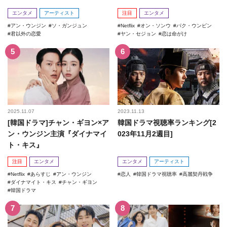
エンタメ
アーティスト
注目
エンタメ
アン・ウンジン
ソ・ガンジュン
Netflix
オン・ソンウ
パク・ウンビン
君以外の恋愛
ヤン・セジョン
恋は命がけ
2025.11.07
2023.11.13
[韓国ドラマ]チャン・ギヨン×ア
韓国ドラマ視聴率ランキング[2
ン・ウンジン主演『ダイナマイ
023年11月2週目]
ト・キス』
注目
エンタメ
エンタメ
アーティスト
Netflix
あらすじ
アン・ウンジン
恋人
韓国ドラマ視聴率
高麗契丹戦争
ダイナマイト・キス
チャン・ギヨン
韓国ドラマ