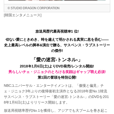
© STUDIO DRAGON CORPORATION
[韓国エンタメニュース]
放送局歴代最高視聴率1 位!
切ない愛にときめき、時を越えて明かされる真実に息を呑む――
史上最高レベルの脚本&演出で贈る、サスペンス・ラブストーリー
の傑作!
「愛の迷宮-トンネル-」
2018年1月6日(土)よりDVD発売/レンタル開始!
男らしいチェ・ジニョクのとろける笑顔はギャップ萌え必須!
第1回の冒頭を特別公開!
NBCユニバーサル・エンターテイメントは、「傲慢と偏見」チ
ェ・ジニョク3年ぶりの復帰後初主演作となる2018年度No.1韓流
サスペンス・ラブストーリー「愛の迷宮‐トンネル‐」のDVDを201
8年1月6日(土)よりリリース開始します。
放送局視聴率歴代No.1を獲得し、アジアでも大ブームを巻き起こ