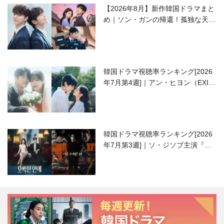
【2026年8月】新作韓国ドラマまと
め｜ソン・ガンの帰還！孤独な天才
高校生ピアニスト役
韓国ドラマ視聴率ランキング[2026
年7月第4週]｜アン・ヒヨン（EXID
ハニ）復帰作『愛が来る』に注目！
韓国ドラマ視聴率ランキング[2026
年7月第3週]｜ソ・ジソブ主演『エ
ージェント・キム』が勢い加速！