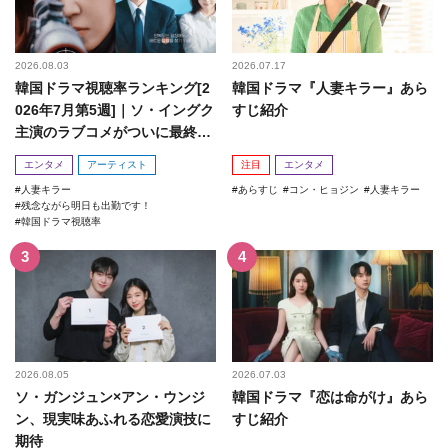
2026.08.03
2026.07.17
韓国ドラマ視聴率ランキング[2
韓国ドラマ『人妻キラー』あら
026年7月第5週]｜ソ・イングク
すじ紹介
主演のラブコメがついに最終
回！
エンタメ
アーティスト
注目
エンタメ
人妻キラー
あらすじ
コン・ヒョジン
人妻キラー
残念ながら明日も出勤です！
韓国ドラマ視聴率
2026.08.05
2026.07.03
ソ・ガンジュン×アン・ウンジ
韓国ドラマ『恋は命がけ』あら
ン、現実味あふれる恋愛演技に
すじ紹介
期待