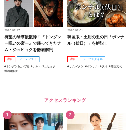
2026.07.17
2026.07.01
待望の除隊後復帰！『トングン
韓国版・土用の丑の日「ポンナ
ー呪いの宮ー』で帰ってきたナ
ル（伏日）」を解説！
ム・ジュヒョクを徹底解剖
注目
アーティスト
注目
ライフスタイル
トングン呪いの宮
ナム・ジュヒョク
サムゲタン
ポンナル
伏日
韓国文化
韓国俳優
アクセスランキング