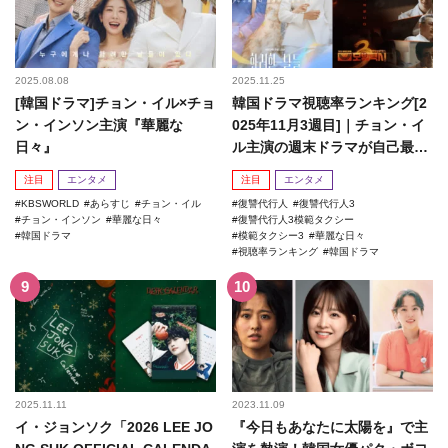
2025.08.08
2025.11.25
[韓国ドラマ]チョン・イル×チョ
韓国ドラマ視聴率ランキング[2
ン・インソン主演『華麗な
025年11月3週目]｜チョン・イ
日々』
ル主演の週末ドラマが自己最高
記録を更新！
注目
エンタメ
注目
エンタメ
KBSWORLD
あらすじ
チョン・イル
復讐代行人
復讐代行人3
チョン・インソン
華麗な日々
復讐代行人3模範タクシー
韓国ドラマ
模範タクシー3
華麗な日々
視聴率ランキング
韓国ドラマ
2025.11.11
2023.11.09
イ・ジョンソク「2026 LEE JO
『今日もあなたに太陽を』で主