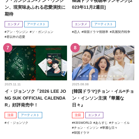
ソ・ガンジュン×アン・ウンジ
韓国ドラマ視聴率ランキング[2
ン、現実味あふれる恋愛演技に
023年11月2週目]
期待
エンタメ
アーティスト
エンタメ
アーティスト
アン・ウンジン
ソ・ガンジュン
恋人
韓国ドラマ視聴率
高麗契丹戦争
君以外の恋愛
2025.11.11
2025.08.08
イ・ジョンソク「2026 LEE JO
[韓国ドラマ]チョン・イル×チョ
NG SUK OFFICIAL CALENDA
ン・インソン主演『華麗な
R」好評発売中！
日々』
注目
アーティスト
注目
エンタメ
イ・ジョンソク
KBSWORLD
あらすじ
チョン・イル
チョン・インソン
華麗な日々
韓国ドラマ