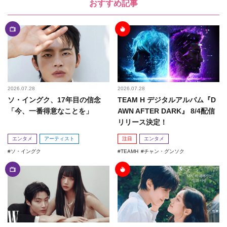
おすすめ記事
2026.07.28
2026.07.28
ソ・イングク、17年目の信念
TEAM H デジタルアルバム『D
「今、一番得意なことを」
AWN AFTER DARK』 8/4配信
リリース決定！
エンタメ
アーティスト
注目
エンタメ
ソ・イングク
TEAMH
チャン・グンソク