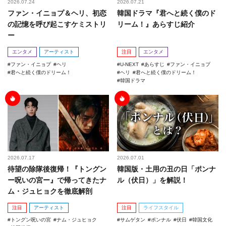
2026.07.24
2026.07.21
ファン・イニョプ＆ヘリ、初恋
韓国ドラマ『君へと続く僕のド
の記憶を呼び起こすケミストリ
リーム！』あらすじ紹介
ー
エンタメ
アーティスト
注目
エンタメ
ファン・イニョプ
ヘリ
U-NEXT
あらすじ
ファン・イニョプ
君へと続く僕のドリーム！
ヘリ
君へと続く僕のドリーム！
韓国ドラマ
2026.07.17
2026.07.01
待望の除隊後復帰！『トングン
韓国版・土用の丑の日「ポンナ
ー呪いの宮ー』で帰ってきたナ
ル（伏日）」を解説！
ム・ジュヒョクを徹底解剖
注目
アーティスト
注目
ライフスタイル
トングン呪いの宮
ナム・ジュヒョク
サムゲタン
ポンナル
伏日
韓国文化