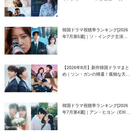
開の注目作は？
韓国ドラマ視聴率ランキング[2026
年7月第5週]｜ソ・イングク主演の
ラブコメがついに最終回！
【2026年8月】新作韓国ドラマまと
め｜ソン・ガンの帰還！孤独な天才
高校生ピアニスト役
韓国ドラマ視聴率ランキング[2026
年7月第4週]｜アン・ヒヨン（EXID
ハニ）復帰作『愛が来る』に注目！