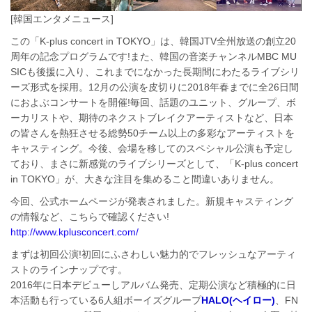
[韓国エンタメニュース]
この「K-plus concert in TOKYO」は、韓国JTV全州放送の創立20
周年の記念プログラムです!また、韓国の音楽チャンネルMBC MU
SICも後援に入り、これまでになかった長期間にわたるライブシリ
ーズ形式を採用。12月の公演を皮切りに2018年春までに全26日間
におよぶコンサートを開催!毎回、話題のユニット、グループ、ボ
ーカリストや、期待のネクストブレイクアーティストなど、日本
の皆さんを熱狂させる総勢50チーム以上の多彩なアーティストを
キャスティング。今後、会場を移してのスペシャル公演も予定し
ており、まさに新感覚のライブシリーズとして、「K-plus concert
in TOKYO」が、大きな注目を集めること間違いありません。
今回、公式ホームページが発表されました。新規キャスティング
の情報など、こちらで確認ください!
http://www.kplusconcert.com/
まずは初回公演!初回にふさわしい魅力的でフレッシュなアーティ
ストのラインナップです。
2016年に日本デビューしアルバム発売、定期公演など積極的に日
本活動も行っている6人組ボーイズグループ
HALO(ヘイロー)
、FN