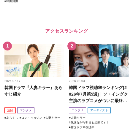
韓国俳優
アクセスランキング
2026.07.17
2026.08.03
韓国ドラマ『人妻キラー』あら
韓国ドラマ視聴率ランキング[2
すじ紹介
026年7月第5週]｜ソ・イングク
主演のラブコメがついに最終
回！
注目
エンタメ
エンタメ
アーティスト
あらすじ
コン・ヒョジン
人妻キラー
人妻キラー
残念ながら明日も出勤です！
韓国ドラマ視聴率