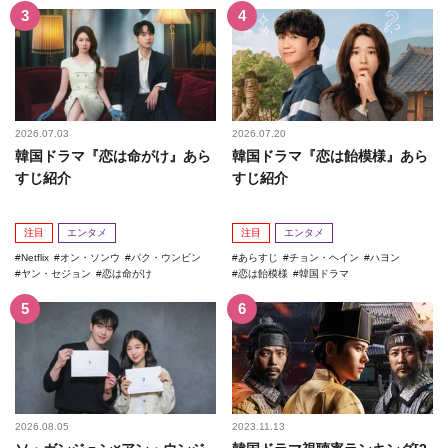
2026.07.03
2026.07.20
韓国ドラマ『恋は命がけ』あら
韓国ドラマ『恋は飴模様』あら
すじ紹介
すじ紹介
注目
エンタメ
注目
エンタメ
Netflix
オン・ソンウ
パク・ウンビン
あらすじ
チョン・ヘイン
ハヨン
ヤン・セジョン
恋は命がけ
恋は飴模様
韓国ドラマ
2026.08.05
2023.11.13