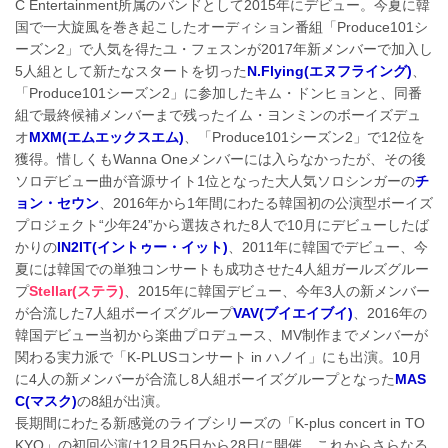
C Entertainment所属のバンドとして2015年にデビュー。今夏に韓
国で一大旋風を巻き起こしたオーディション番組「Produce101シ
ーズン2」で人気を得たユ・フェスンが2017年新メンバーで加入し
5人組として新たなスタートを切った
N.Flying(エヌフライング)
、
「Produce101シーズン2」に参加したキム・ドンヒョンと、同番
組で最終候補メンバーまで残ったイム・ヨンミンのボーイズデュ
オ
MXM(エムエックスエム)
、「Produce101シーズン2」で12位を
獲得。惜しくもWanna Oneメンバーには入らなかったが、その後
ソロデビュー曲が音源サイト1位となった大人気ソロシンガーの
チ
ョン・セウン
、2016年から1年間にわたる韓国初の公演型ボーイズ
プロジェクト“少年24”から選抜された8人で10月にデビューしたば
かりの
IN2IT(イントゥー・イット)
、2011年に韓国でデビュー、今
夏には韓国での単独コンサートも成功させた4人組ガールズグルー
プ
Stellar(ステラ)
、2015年に韓国デビュー、今年3人の新メンバー
が合流した7人組ボーイズグループ
VAV(ブイエイブイ)
、2016年の
韓国デビュー当初から楽曲プロデュース、MV制作までメンバーが
関わる実力派で「K-PLUSコンサート in ハノイ」にも出演。10月
に4人の新メンバーが合流し8人組ボーイズグループとなった
MAS
C(マスク)
の8組が出演。
長期間にわたる新感覚のライブシリーズの「K-plus concert in TO
KYO」の初回公演は12月25日から28日に開催。これからさらなる