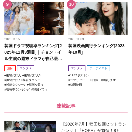
2025.11.25
2023.11.09
韓国ドラマ視聴率ランキング[2
韓国映画興行ランキング[2023
025年11月3週目]｜チョン・イ
年10月]
ル主演の週末ドラマが自己最高
記録を更新！
注目
エンタメ
エンタメ
アーティスト
復讐代行人
復讐代行人3
1947ボストン
復讐代行人3模範タクシー
ラブリセット 30日後、離婚します
模範タクシー3
華麗な日々
韓国映画
視聴率ランキング
韓国ドラマ
連載記事
【2026年7月】韓国映画ヒットラン
キング｜『HOPE』が首位！8月公