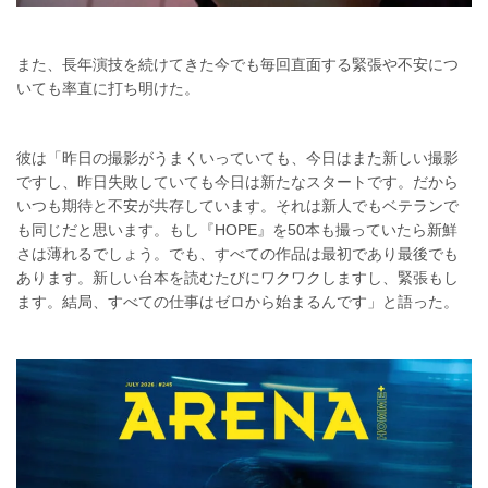
また、長年演技を続けてきた今でも毎回直面する緊張や不安につ
いても率直に打ち明けた。
彼は「昨日の撮影がうまくいっていても、今日はまた新しい撮影
ですし、昨日失敗していても今日は新たなスタートです。だから
いつも期待と不安が共存しています。それは新人でもベテランで
も同じだと思います。もし『HOPE』を50本も撮っていたら新鮮
さは薄れるでしょう。でも、すべての作品は最初であり最後でも
あります。新しい台本を読むたびにワクワクしますし、緊張もし
ます。結局、すべての仕事はゼロから始まるんです」と語った。