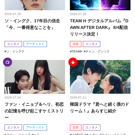
2026.07.28
2026.07.28
ソ・イングク、17年目の信念
TEAM H デジタルアルバム『D
「今、一番得意なことを」
AWN AFTER DARK』 8/4配信
リリース決定！
エンタメ
アーティスト
注目
エンタメ
ソ・イングク
TEAMH
チャン・グンソク
2026.07.24
2026.07.21
ファン・イニョプ＆ヘリ、初恋
韓国ドラマ『君へと続く僕のド
の記憶を呼び起こすケミストリ
リーム！』あらすじ紹介
ー
エンタメ
アーティスト
注目
エンタメ
ファン・イニョプ
ヘリ
U-NEXT
あらすじ
ファン・イニョプ