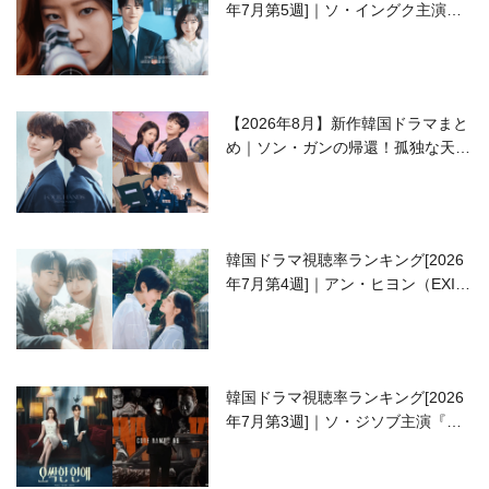
年7月第5週]｜ソ・イングク主演の
ラブコメがついに最終回！
【2026年8月】新作韓国ドラマまと
め｜ソン・ガンの帰還！孤独な天才
高校生ピアニスト役
韓国ドラマ視聴率ランキング[2026
年7月第4週]｜アン・ヒヨン（EXID
ハニ）復帰作『愛が来る』に注目！
韓国ドラマ視聴率ランキング[2026
年7月第3週]｜ソ・ジソブ主演『エ
ージェント・キム』が勢い加速！