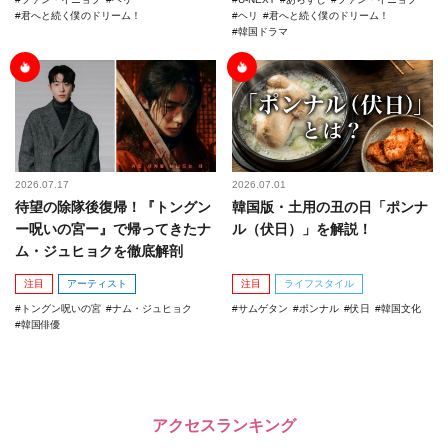
君へと続く僕のドリーム！
ヘリ
君へと続く僕のドリーム！
韓国ドラマ
2026.07.17
2026.07.01
待望の除隊後復帰！『トングン
韓国版・土用の丑の日「ポンナ
ー呪いの宮ー』で帰ってきたナ
ル（伏日）」を解説！
ム・ジュヒョクを徹底解剖
注目
アーティスト
注目
ライフスタイル
トングン呪いの宮
ナム・ジュヒョク
サムゲタン
ポンナル
伏日
韓国文化
韓国俳優
アクセスランキング