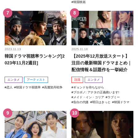
韓国映画
2023.11.13
2025.11.18
韓国ドラマ視聴率ランキング[2
【2025年12月放送スタート】
023年11月2週目]
注目の最新韓国ドラマまとめ｜
配信情報＆話題作を一挙紹介
エンタメ
アーティスト
注目
エンタメ
恋人
韓国ドラマ視聴率
高麗契丹戦争
ギョンドを待ちながら
プロボノ: アナタの正義救います!
メイド・イン・コリア
ラブミー
告白の代価
明日はきっと
韓国ドラマ