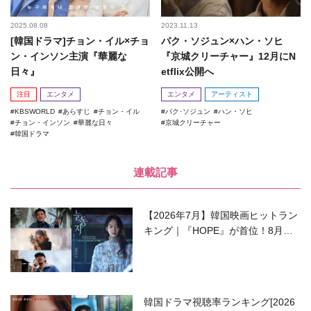
2025.08.08
2023.11.13
[韓国ドラマ]チョン・イル×チョ
パク・ソジュン×ハン・ソヒ
ン・インソン主演『華麗な
『京城クリーチャー』12月にN
日々』
etflix公開へ
注目
エンタメ
エンタメ
アーティスト
KBSWORLD
あらすじ
チョン・イル
パク･ソジュン
ハン・ソヒ
チョン・インソン
華麗な日々
京城クリーチャー
韓国ドラマ
連載記事
【2026年7月】韓国映画ヒットラン
キング｜『HOPE』が首位！8月公
開の注目作は？
韓国ドラマ視聴率ランキング[2026