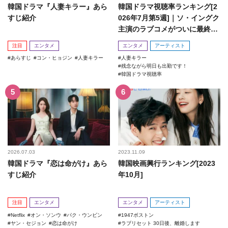
韓国ドラマ『人妻キラー』あら
韓国ドラマ視聴率ランキング[2
すじ紹介
026年7月第5週]｜ソ・イングク
主演のラブコメがついに最終
回！
注目
エンタメ
エンタメ
アーティスト
あらすじ
コン・ヒョジン
人妻キラー
人妻キラー
残念ながら明日も出勤です！
韓国ドラマ視聴率
2026.07.03
2023.11.09
韓国ドラマ『恋は命がけ』あら
韓国映画興行ランキング[2023
すじ紹介
年10月]
注目
エンタメ
エンタメ
アーティスト
Netflix
オン・ソンウ
パク・ウンビン
1947ボストン
ヤン・セジョン
恋は命がけ
ラブリセット 30日後、離婚します