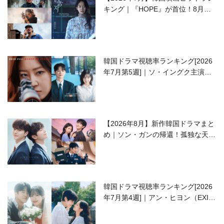
キング｜『HOPE』が首位！8月公
開の注目作は？
韓国ドラマ視聴率ランキング[2026
年7月第5週]｜ソ・イングク主演の
ラブコメがついに最終回！
【2026年8月】新作韓国ドラマまと
め｜ソン・ガンの帰還！孤独な天才
高校生ピアニスト役
韓国ドラマ視聴率ランキング[2026
年7月第4週]｜アン・ヒヨン（EXID
ハニ）復帰作『愛が来る』に注目！