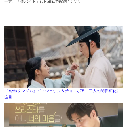
一方、『楽バイト』はNetflixで配信予定だ。
『呑金/タングム』イ・ジェウク＆チョ・ボア、二人の関係変化に
注目！