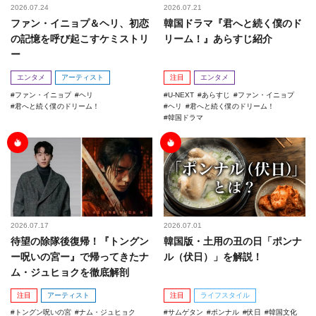
2026.07.24
2026.07.21
ファン・イニョプ＆ヘリ、初恋
韓国ドラマ『君へと続く僕のド
の記憶を呼び起こすケミストリ
リーム！』あらすじ紹介
ー
エンタメ
アーティスト
注目
エンタメ
ファン・イニョプ
ヘリ
U-NEXT
あらすじ
ファン・イニョプ
君へと続く僕のドリーム！
ヘリ
君へと続く僕のドリーム！
韓国ドラマ
2026.07.17
2026.07.01
待望の除隊後復帰！『トングン
韓国版・土用の丑の日「ポンナ
ー呪いの宮ー』で帰ってきたナ
ル（伏日）」を解説！
ム・ジュヒョクを徹底解剖
注目
アーティスト
注目
ライフスタイル
トングン呪いの宮
ナム・ジュヒョク
サムゲタン
ポンナル
伏日
韓国文化