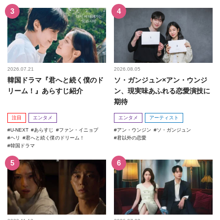
2026.07.21
2026.08.05
韓国ドラマ『君へと続く僕のド
ソ・ガンジュン×アン・ウンジ
リーム！』あらすじ紹介
ン、現実味あふれる恋愛演技に
期待
注目
エンタメ
エンタメ
アーティスト
U-NEXT
あらすじ
ファン・イニョプ
アン・ウンジン
ソ・ガンジュン
ヘリ
君へと続く僕のドリーム！
君以外の恋愛
韓国ドラマ