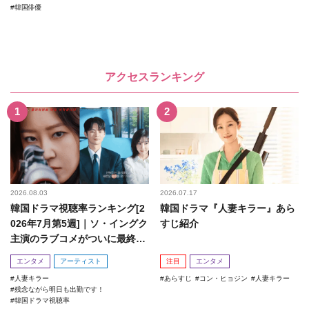
韓国俳優
アクセスランキング
2026.08.03
2026.07.17
韓国ドラマ視聴率ランキング[2
韓国ドラマ『人妻キラー』あら
026年7月第5週]｜ソ・イングク
すじ紹介
主演のラブコメがついに最終
回！
エンタメ
アーティスト
注目
エンタメ
人妻キラー
あらすじ
コン・ヒョジン
人妻キラー
残念ながら明日も出勤です！
韓国ドラマ視聴率