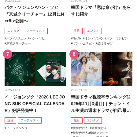
2023.11.13
2026.07.03
パク・ソジュン×ハン・ソヒ
韓国ドラマ『恋は命がけ』あら
『京城クリーチャー』12月にN
すじ紹介
etflix公開へ
エンタメ
アーティスト
注目
エンタメ
パク･ソジュン
ハン・ソヒ
Netflix
オン・ソンウ
パク・ウンビン
京城クリーチャー
ヤン・セジョン
恋は命がけ
2025.11.11
2025.11.25
イ・ジョンソク「2026 LEE JO
韓国ドラマ視聴率ランキング[2
NG SUK OFFICIAL CALENDA
025年11月3週目]｜チョン・イ
R」好評発売中！
ル主演の週末ドラマが自己最高
記録を更新！
注目
アーティスト
注目
エンタメ
イ・ジョンソク
復讐代行人
復讐代行人3
復讐代行人3模範タクシー