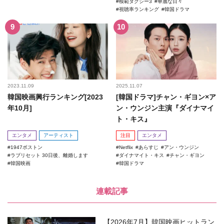
模範タクシー3
華麗な日々
視聴率ランキング
韓国ドラマ
2023.11.09
2025.11.07
韓国映画興行ランキング[2023
[韓国ドラマ]チャン・ギヨン×ア
年10月]
ン・ウンジン主演『ダイナマイ
ト・キス』
エンタメ
アーティスト
注目
エンタメ
1947ボストン
Netflix
あらすじ
アン・ウンジン
ラブリセット 30日後、離婚します
ダイナマイト・キス
チャン・ギヨン
韓国映画
韓国ドラマ
連載記事
【2026年7月】韓国映画ヒットラン