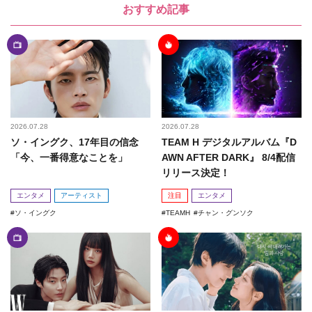
おすすめ記事
2026.07.28
2026.07.28
ソ・イングク、17年目の信念
TEAM H デジタルアルバム『D
「今、一番得意なことを」
AWN AFTER DARK』 8/4配信
リリース決定！
エンタメ
アーティスト
注目
エンタメ
ソ・イングク
TEAMH
チャン・グンソク