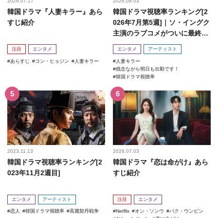
2026.07.17
2026.08.03
韓国ドラマ『人妻キラー』あら
韓国ドラマ視聴率ランキング[2
すじ紹介
026年7月第5週]｜ソ・イングク
主演のラブコメがついに最終
回！
注目
エンタメ
エンタメ
アーティスト
あらすじ
コン・ヒョジン
人妻キラー
人妻キラー
残念ながら明日も出勤です！
韓国ドラマ視聴率
2023.11.13
2026.07.03
韓国ドラマ視聴率ランキング[2
韓国ドラマ『恋は命がけ』あら
023年11月2週目]
すじ紹介
エンタメ
アーティスト
注目
エンタメ
恋人
韓国ドラマ視聴率
高麗契丹戦争
Netflix
オン・ソンウ
パク・ウンビン