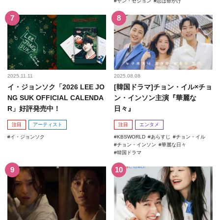
ヤン・セジョン
恋は命がけ
2025.11.11
2025.08.08
イ・ジョンソク「2026 LEE JO
[韓国ドラマ]チョン・イル×チョ
NG SUK OFFICIAL CALENDA
ン・インソン主演『華麗な
R」好評発売中！
日々』
注目
アーティスト
注目
エンタメ
イ・ジョンソク
KBSWORLD
あらすじ
チョン・イル
チョン・インソン
華麗な日々
韓国ドラマ