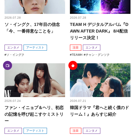
2026.07.28
2026.07.28
ソ・イングク、17年目の信念
TEAM H デジタルアルバム『D
「今、一番得意なことを」
AWN AFTER DARK』 8/4配信
リリース決定！
エンタメ
アーティスト
注目
エンタメ
ソ・イングク
TEAMH
チャン・グンソク
2026.07.24
2026.07.21
ファン・イニョプ＆ヘリ、初恋
韓国ドラマ『君へと続く僕のド
の記憶を呼び起こすケミストリ
リーム！』あらすじ紹介
ー
エンタメ
アーティスト
注目
エンタメ