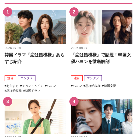
2026.07.20
2026.08.07
韓国ドラマ『恋は飴模様』あら
『恋は飴模様』で話題！韓国女
すじ紹介
優ハヨンを徹底解剖
注目
エンタメ
注目
エンタメ
あらすじ
チョン・ヘイン
ハヨン
ハヨン
恋は飴模様
韓国女優
恋は飴模様
韓国ドラマ