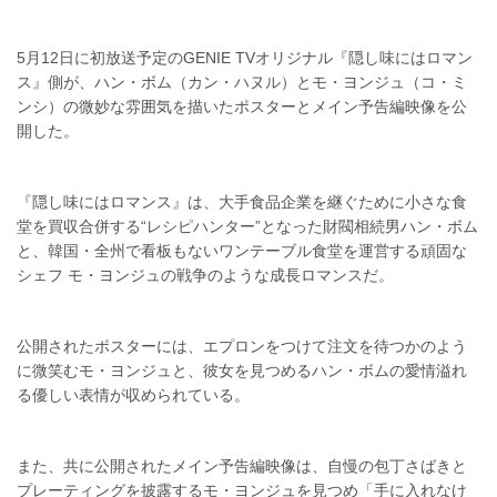
5月12日に初放送予定のGENIE TVオリジナル『隠し味にはロマン
ス』側が、ハン・ボム（カン・ハヌル）とモ・ヨンジュ（コ・ミ
ンシ）の微妙な雰囲気を描いたポスターとメイン予告編映像を公
開した。
『隠し味にはロマンス』は、大手食品企業を継ぐために小さな食
堂を買収合併する“レシピハンター”となった財閥相続男ハン・ボム
と、韓国・全州で看板もないワンテーブル食堂を運営する頑固な
シェフ モ・ヨンジュの戦争のような成長ロマンスだ。
公開されたポスターには、エプロンをつけて注文を待つかのよう
に微笑むモ・ヨンジュと、彼女を見つめるハン・ボムの愛情溢れ
る優しい表情が収められている。
また、共に公開されたメイン予告編映像は、自慢の包丁さばきと
プレーティングを披露するモ・ヨンジュを見つめ「手に入れなけ