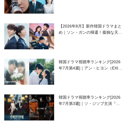
ラブコメがついに最終回！
【2026年8月】新作韓国ドラマまと
め｜ソン・ガンの帰還！孤独な天才
高校生ピアニスト役
韓国ドラマ視聴率ランキング[2026
年7月第4週]｜アン・ヒヨン（EXID
ハニ）復帰作『愛が来る』に注目！
韓国ドラマ視聴率ランキング[2026
年7月第3週]｜ソ・ジソブ主演『エ
ージェント・キム』が勢い加速！