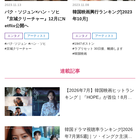
2023.11.13
2023.11.09
パク・ソジュン×ハン・ソヒ
韓国映画興行ランキング[2023
『京城クリーチャー』12月にN
年10月]
etflix公開へ
エンタメ
アーティスト
エンタメ
アーティスト
パク･ソジュン
ハン・ソヒ
1947ボストン
京城クリーチャー
ラブリセット 30日後、離婚します
韓国映画
連載記事
【2026年7月】韓国映画ヒットラン
キング｜『HOPE』が首位！8月公
開の注目作は？
韓国ドラマ視聴率ランキング[2026
年7月第5週]｜ソ・イングク主演の