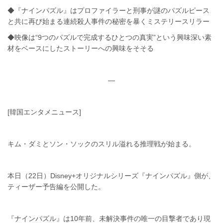
◆『ナインパズル』はプロファイラーと刑事が謎のパズルピース
と共に再び始まる連続殺人事件の秘密を暴くミステリースリラー
◆映像は“9つのパズルで完成するひとつの真実”という興味深い素
材をベースにしたストーリーへの興味をそそる
—
[韓国エンタメニュース]
キム・ダミとソン・ソックのスリル溢れる推理戦が始まる。
本日（22日）Disney+オリジナルシリーズ『ナインパズル』側が、
ティーザー予告編を公開した。
『ナインパズル』は10年前、未解決事件の唯一の目撃者であり現