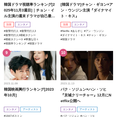
韓国ドラマ視聴率ランキング[2
[韓国ドラマ]チャン・ギヨン×ア
025年11月3週目]｜チョン・イ
ン・ウンジン主演『ダイナマイ
ル主演の週末ドラマが自己最高
ト・キス』
記録を更新！
注目
エンタメ
注目
エンタメ
復讐代行人
復讐代行人3
Netflix
あらすじ
アン・ウンジン
復讐代行人3模範タクシー
ダイナマイト・キス
チャン・ギヨン
模範タクシー3
華麗な日々
韓国ドラマ
視聴率ランキング
韓国ドラマ
2023.11.09
2023.11.13
韓国映画興行ランキング[2023
パク・ソジュン×ハン・ソヒ
年10月]
『京城クリーチャー』12月にN
etflix公開へ
エンタメ
アーティスト
エンタメ
アーティスト
1947ボストン
パク･ソジュン
ハン・ソヒ