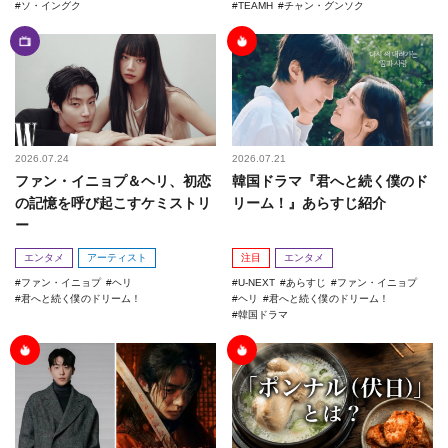
ソ・イングク
TEAMH
チャン・グンソク
2026.07.24
2026.07.21
ファン・イニョプ＆ヘリ、初恋
韓国ドラマ『君へと続く僕のド
の記憶を呼び起こすケミストリ
リーム！』あらすじ紹介
ー
エンタメ
アーティスト
注目
エンタメ
ファン・イニョプ
ヘリ
U-NEXT
あらすじ
ファン・イニョプ
君へと続く僕のドリーム！
ヘリ
君へと続く僕のドリーム！
韓国ドラマ