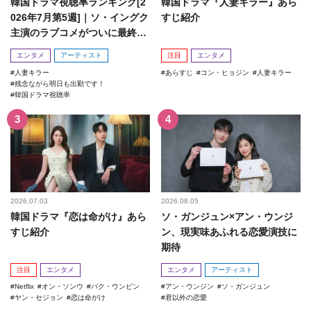
韓国ドラマ視聴率ランキング[2
韓国ドラマ『人妻キラー』あら
026年7月第5週]｜ソ・イングク
すじ紹介
主演のラブコメがついに最終
回！
エンタメ
アーティスト
注目
エンタメ
人妻キラー
あらすじ
コン・ヒョジン
人妻キラー
残念ながら明日も出勤です！
韓国ドラマ視聴率
2026.07.03
2026.08.05
韓国ドラマ『恋は命がけ』あら
ソ・ガンジュン×アン・ウンジ
すじ紹介
ン、現実味あふれる恋愛演技に
期待
注目
エンタメ
エンタメ
アーティスト
Netflix
オン・ソンウ
パク・ウンビン
アン・ウンジン
ソ・ガンジュン
ヤン・セジョン
恋は命がけ
君以外の恋愛