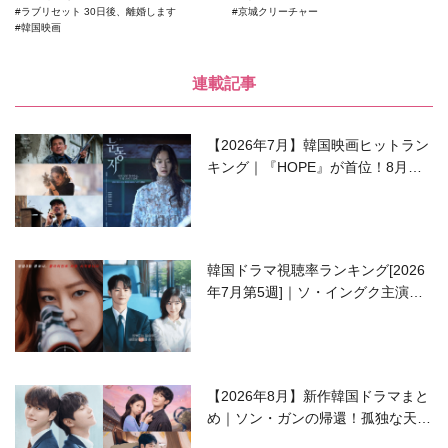
ラブリセット 30日後、離婚します
京城クリーチャー
韓国映画
連載記事
【2026年7月】韓国映画ヒットラン
キング｜『HOPE』が首位！8月公
開の注目作は？
韓国ドラマ視聴率ランキング[2026
年7月第5週]｜ソ・イングク主演の
ラブコメがついに最終回！
【2026年8月】新作韓国ドラマまと
め｜ソン・ガンの帰還！孤独な天才
高校生ピアニスト役