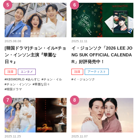
2025.08.08
2025.11.11
[韓国ドラマ]チョン・イル×チョ
イ・ジョンソク「2026 LEE JO
ン・インソン主演『華麗な
NG SUK OFFICIAL CALENDA
日々』
R」好評発売中！
注目
エンタメ
注目
アーティスト
KBSWORLD
あらすじ
チョン・イル
イ・ジョンソク
チョン・インソン
華麗な日々
韓国ドラマ
2025.11.25
2025.11.07