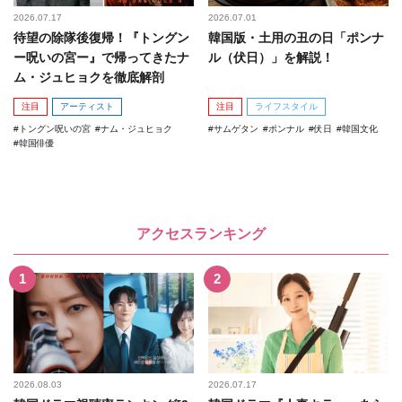
2026.07.17
2026.07.01
待望の除隊後復帰！『トングン
韓国版・土用の丑の日「ポンナ
ー呪いの宮ー』で帰ってきたナ
ル（伏日）」を解説！
ム・ジュヒョクを徹底解剖
注目
アーティスト
注目
ライフスタイル
トングン呪いの宮
ナム・ジュヒョク
サムゲタン
ポンナル
伏日
韓国文化
韓国俳優
アクセスランキング
2026.08.03
2026.07.17