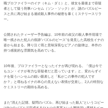
職プロファイラーのイナ（キム・ダミ）と、彼女を最後まで容疑
者として疑う刑事ハンセム（ソン・ソック）が、謎のパズルピー
スと共に再び始まる連続殺人事件の秘密を暴くミステリースリラ
ー。
公開されたティーザー予告編は、10年前の叔父の殺人事件現場で
唯一残された犯人の痕跡“パズルのピース”を発見した高校生イナの
姿から始まる。降り注ぐ雨と意味深長なピアノの旋律は、本作の
持つ感覚的な雰囲気を高めている。
10年後、プロファイラーとなったイナが再び現れる。「僕は今で
もユン・イナが有力な容疑者だと思っています」と、変わらずイ
ナを疑うハンセムの鋭い眼差しと「私がこの事件の犯人です
か？」と尋ねるイナの本心の見えない表情が交差し、2人の特別な
ケミストリーの期待を高める。
また“消えた記憶、疑問のパズル、再び始まった殺人”というコピー
は9つのパズルで完成するひとつの真実という興味深い素材をベー