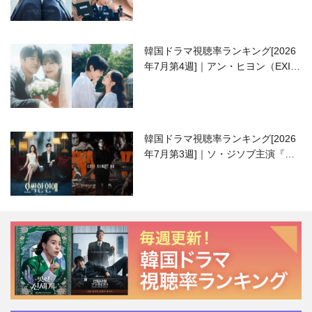
韓国ドラマ視聴率ランキング[2026
年7月第4週]｜アン・ヒヨン（EXID
ハニ）復帰作『愛が来る』に注目！
韓国ドラマ視聴率ランキング[2026
年7月第3週]｜ソ・ジソブ主演『エ
ージェント・キム』が勢い加速！