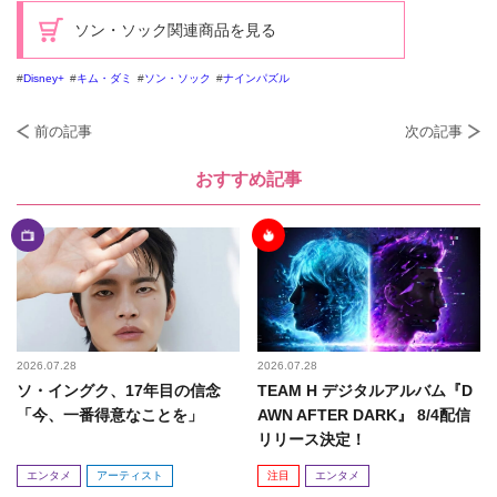
ソン・ソック関連商品を見る
Disney+
キム・ダミ
ソン・ソック
ナインパズル
前の記事
次の記事
おすすめ記事
2026.07.28
2026.07.28
ソ・イングク、17年目の信念
TEAM H デジタルアルバム『D
「今、一番得意なことを」
AWN AFTER DARK』 8/4配信
リリース決定！
エンタメ
アーティスト
注目
エンタメ