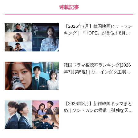
連載記事
【2026年7月】韓国映画ヒットラン
キング｜『HOPE』が首位！8月公
開の注目作は？
韓国ドラマ視聴率ランキング[2026
年7月第5週]｜ソ・イングク主演の
ラブコメがついに最終回！
【2026年8月】新作韓国ドラマまと
め｜ソン・ガンの帰還！孤独な天才
高校生ピアニスト役