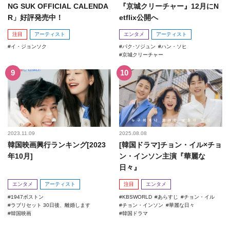
NG SUK OFFICIAL CALENDA
『京城クリーチャー』12月にN
R」好評発売中！
etflix公開へ
注目
アーティスト
エンタメ
アーティスト
イ・ジョンソク
パク･ソジュン
ハン・ソヒ
京城クリーチャー
2023.11.09
2025.08.08
韓国映画興行ランキング[2023
[韓国ドラマ]チョン・イル×チョ
年10月]
ン・インソン主演『華麗な
日々』
エンタメ
アーティスト
注目
エンタメ
1947ボストン
KBSWORLD
あらすじ
チョン・イル
ラブリセット 30日後、離婚します
チョン・インソン
華麗な日々
韓国映画
韓国ドラマ