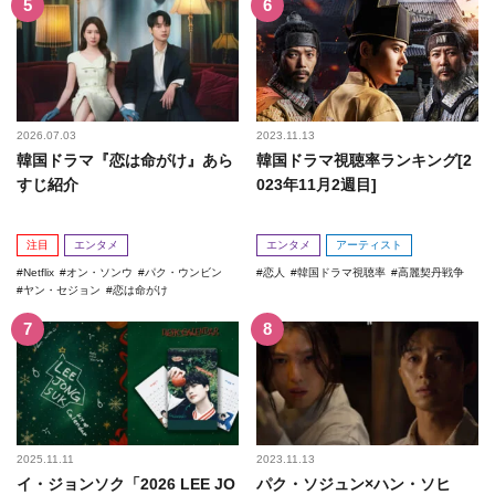
2026.07.03
2023.11.13
韓国ドラマ『恋は命がけ』あら
韓国ドラマ視聴率ランキング[2
すじ紹介
023年11月2週目]
注目
エンタメ
エンタメ
アーティスト
Netflix
オン・ソンウ
パク・ウンビン
恋人
韓国ドラマ視聴率
高麗契丹戦争
ヤン・セジョン
恋は命がけ
2025.11.11
2023.11.13
イ・ジョンソク「2026 LEE JO
パク・ソジュン×ハン・ソヒ