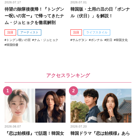
2026.07.17
2026.07.01
待望の除隊後復帰！『トングン
韓国版・土用の丑の日「ポンナ
ー呪いの宮ー』で帰ってきたナ
ル（伏日）」を解説！
ム・ジュヒョクを徹底解剖
注目
アーティスト
注目
ライフスタイル
トングン呪いの宮
ナム・ジュヒョク
サムゲタン
ポンナル
伏日
韓国文化
韓国俳優
アクセスランキング
2026.08.07
2026.07.20
『恋は飴模様』で話題！韓国女
韓国ドラマ『恋は飴模様』あら