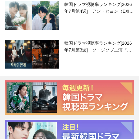
韓国ドラマ視聴率ランキング[2026
年7月第4週]｜アン・ヒヨン（EXID
ハニ）復帰作『愛が来る』に注目！
韓国ドラマ視聴率ランキング[2026
年7月第3週]｜ソ・ジソブ主演『エ
ージェント・キム』が勢い加速！