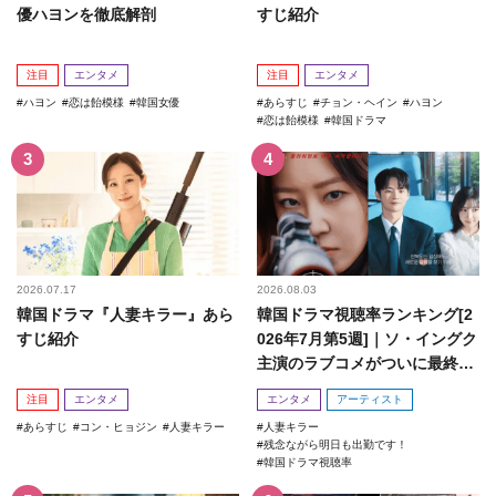
優ハヨンを徹底解剖
すじ紹介
注目
エンタメ
注目
エンタメ
ハヨン
恋は飴模様
韓国女優
あらすじ
チョン・ヘイン
ハヨン
恋は飴模様
韓国ドラマ
2026.07.17
2026.08.03
韓国ドラマ『人妻キラー』あら
韓国ドラマ視聴率ランキング[2
すじ紹介
026年7月第5週]｜ソ・イングク
主演のラブコメがついに最終
回！
注目
エンタメ
エンタメ
アーティスト
あらすじ
コン・ヒョジン
人妻キラー
人妻キラー
残念ながら明日も出勤です！
韓国ドラマ視聴率