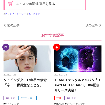
ユ・スンホ関連商品を見る
キリング・シーザー
ユ・スンホ
前の記事
次の記事
おすすめ記事
2026.07.28
2026.07.28
ソ・イングク、17年目の信念
TEAM H デジタルアルバム『D
「今、一番得意なことを」
AWN AFTER DARK』 8/4配信
リリース決定！
エンタメ
アーティスト
注目
エンタメ
ソ・イングク
TEAMH
チャン・グンソク