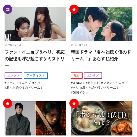
2026.07.24
2026.07.21
ファン・イニョプ＆ヘリ、初恋
韓国ドラマ『君へと続く僕のド
の記憶を呼び起こすケミストリ
リーム！』あらすじ紹介
ー
エンタメ
アーティスト
注目
エンタメ
ファン・イニョプ
ヘリ
U-NEXT
あらすじ
ファン・イニョプ
君へと続く僕のドリーム！
ヘリ
君へと続く僕のドリーム！
韓国ドラマ