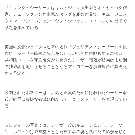
『キリング・シーザー』はキム・ジョン演出家とオ・セヒョク作
家、チェ・ソクジン作曲家がタッグを組む作品で、キム・ジュン
ウォン、ソン・ホジュン、ヤン・ジウォン、ユ・スンホの出演で
話題を集めている。
英国の文豪シェイクスピアの名作『ジュリアス・シーザー』を原
作に、シーザー暗殺に焦点を合わせ現代的に再解釈する本作は、
共和政ローマを守る名分から起きたシーザー暗殺が結局はまた別
の独裁者を誕生させることとなるアイロニーを演劇舞台に具現化
する予定だ。
公開されたポスターは、大義と正義のために行われたシーザー暗
殺が結局は凄惨な破滅に向かってしまうストーリーを表現してい
る。
プロフィール写真では、シーザー役のキム・ジュンウォン、ソ
ン・ホジュンは威風堂々とした権力者の姿と共に死の影が感じら