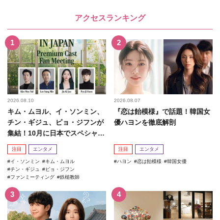
アクセスランキング
2026.08.10
2026.08.07
キム・ムヨル、イ・ソンミン、
『恋は飴模様』で話題！韓国女
チン・ギジュ、ピョ・ジフンが
優ハヨンを徹底解剖
集結！10月に日本でスペシャル
ファンミーティング開催決...
注目
エンタメ
注目
エンタメ
イ・ソンミン
キム・ムヨル
ハヨン
恋は飴模様
韓国女優
チン・ギジュ
ピョ・ジフン
ファンミーティング
鉄槌教師