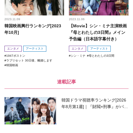
2023.11.09
2023.11.06
韓国映画興行ランキング[2023
【Movie】シン・ミナ主演映画
年10月]
『母とわたしの3日間』メイン
予告編（日本語字幕付き）
エンタメ
アーティスト
エンタメ
アーティスト
1947ボストン
シン・ミナ
母とわたしの3日間
ラブリセット 30日後、離婚します
韓国映画
連載記事
韓国ドラマ視聴率ランキング[2026
年8月第1週]｜『財閥×刑事』がパワ
ーアップして再始動！