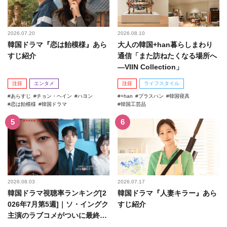
2026.07.20
2026.08.10
韓国ドラマ『恋は飴模様』あら
大人の韓国+han暮らしまわり
すじ紹介
通信「また訪ねたくなる場所へ
―VIIN Collection」
注目
エンタメ
注目
ライフスタイル
あらすじ
チョン・ヘイン
ハヨン
+han
プラスハン
韓国寝具
恋は飴模様
韓国ドラマ
韓国工芸品
2026.08.03
2026.07.17
韓国ドラマ視聴率ランキング[2
韓国ドラマ『人妻キラー』あら
026年7月第5週]｜ソ・イングク
すじ紹介
主演のラブコメがついに最終
回！