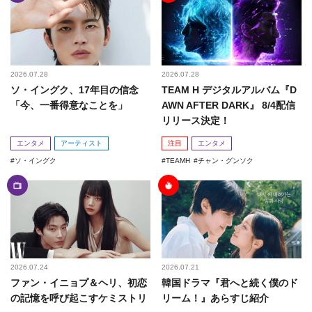
2026.07.28
2026.07.28
ソ・イングク、17年目の信念
TEAM H デジタルアルバム『D
「今、一番得意なことを」
AWN AFTER DARK』 8/4配信
リリース決定！
エンタメ
アーティスト
注目
エンタメ
ソ・イングク
TEAMH
チャン・グンソク
2026.07.24
2026.07.21
ファン・イニョプ＆ヘリ、初恋
韓国ドラマ『君へと続く僕のド
の記憶を呼び起こすケミストリ
リーム！』あらすじ紹介