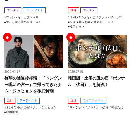
ー
エンタメ
アーティスト
注目
エンタメ
ファン・イニョプ
ヘリ
U-NEXT
あらすじ
ファン・イニョプ
君へと続く僕のドリーム！
ヘリ
君へと続く僕のドリーム！
韓国ドラマ
2026.07.17
2026.07.01
待望の除隊後復帰！『トングン
韓国版・土用の丑の日「ポンナ
ー呪いの宮ー』で帰ってきたナ
ル（伏日）」を解説！
ム・ジュヒョクを徹底解剖
注目
アーティスト
注目
ライフスタイル
トングン呪いの宮
ナム・ジュヒョク
サムゲタン
ポンナル
伏日
韓国文化
韓国俳優