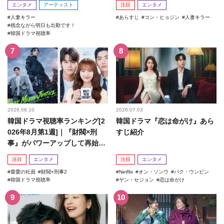
エンタメ
アーティスト
注目
エンタメ
人妻キラー
あらすじ
コン・ヒョジン
人妻キラー
残念ながら明日も出勤です！
韓国ドラマ視聴率
2026.08.10
2026.07.03
韓国ドラマ視聴率ランキング[2
韓国ドラマ『恋は命がけ』あら
026年8月第1週]｜『財閥×刑
すじ紹介
事』がパワーアップして再始
動！
注目
エンタメ
注目
エンタメ
最愛の社員
財閥×刑事2
Netflix
オン・ソンウ
パク・ウンビン
韓国ドラマ視聴率
ヤン・セジョン
恋は命がけ