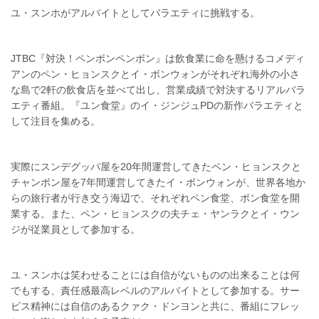
ユ・スンホがアルバイトとしてバラエティに挑戦する。
JTBC『対決！ペンボンペンボン』は飲食業に命を懸けるコメディ
アンのペン・ヒョンスクとイ・ボンウォンがそれぞれ海外の小さ
な島で2軒の飲食店を並べて出し、営業成績で対決するリアルバラ
エティ番組。『ユン食堂』のイ・ジンジュPDの新作バラエティと
して注目を集める。
実際にスンデグッパ屋を20年間運営してきたペン・ヒョンスクと
チャンポン屋を7年間運営してきたイ・ボンウォンが、世界各地か
らの旅行者が行き交う海辺で、それぞれペン食堂、ボン食堂を開
業する。また、ペン・ヒョンスクの夫チェ・ヤンラクとイ・ウン
ジが従業員として参加する。
ユ・スンホは笑わせることには自信がないものの出来ることは何
でもする、責任感最高レベルのアルバイトとして参加する。サー
ビス精神には自信のあるクァク・ドンヨンと共に、番組にフレッ