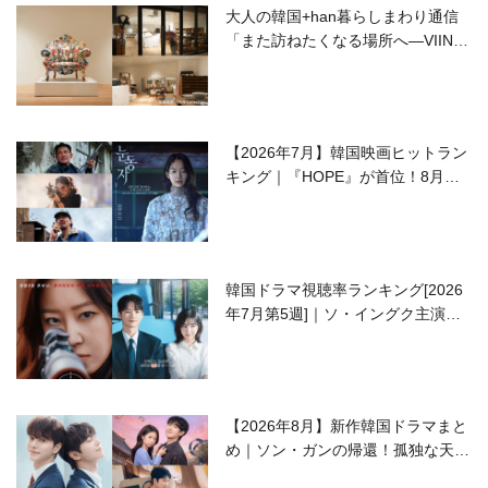
大人の韓国+han暮らしまわり通信
「また訪ねたくなる場所へ―VIIN C
ollection」
【2026年7月】韓国映画ヒットラン
キング｜『HOPE』が首位！8月公
開の注目作は？
韓国ドラマ視聴率ランキング[2026
年7月第5週]｜ソ・イングク主演の
ラブコメがついに最終回！
【2026年8月】新作韓国ドラマまと
め｜ソン・ガンの帰還！孤独な天才
高校生ピアニスト役