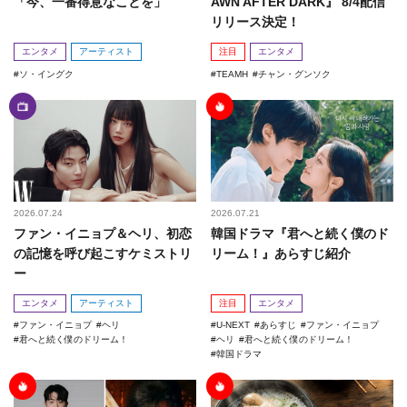
「今、一番得意なことを」
AWN AFTER DARK』 8/4配信
リリース決定！
エンタメ
アーティスト
注目
エンタメ
ソ・イングク
TEAMH
チャン・グンソク
2026.07.24
2026.07.21
ファン・イニョプ＆ヘリ、初恋
韓国ドラマ『君へと続く僕のド
の記憶を呼び起こすケミストリ
リーム！』あらすじ紹介
ー
エンタメ
アーティスト
注目
エンタメ
ファン・イニョプ
ヘリ
U-NEXT
あらすじ
ファン・イニョプ
君へと続く僕のドリーム！
ヘリ
君へと続く僕のドリーム！
韓国ドラマ