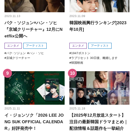
2023.11.13
2023.11.09
パク・ソジュン×ハン・ソヒ
韓国映画興行ランキング[2023
『京城クリーチャー』12月にN
年10月]
etflix公開へ
エンタメ
アーティスト
エンタメ
アーティスト
パク･ソジュン
ハン・ソヒ
1947ボストン
京城クリーチャー
ラブリセット 30日後、離婚します
韓国映画
2025.11.11
2025.11.18
イ・ジョンソク「2026 LEE JO
【2025年12月放送スタート】
NG SUK OFFICIAL CALENDA
注目の最新韓国ドラマまとめ｜
R」好評発売中！
配信情報＆話題作を一挙紹介