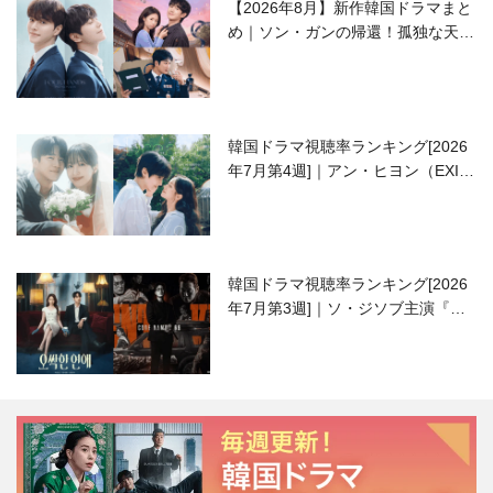
【2026年8月】新作韓国ドラマまと
め｜ソン・ガンの帰還！孤独な天才
高校生ピアニスト役
韓国ドラマ視聴率ランキング[2026
年7月第4週]｜アン・ヒヨン（EXID
ハニ）復帰作『愛が来る』に注目！
韓国ドラマ視聴率ランキング[2026
年7月第3週]｜ソ・ジソブ主演『エ
ージェント・キム』が勢い加速！