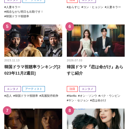
人妻キラー
あらすじ
コン・ヒョジン
人妻キラー
残念ながら明日も出勤です！
韓国ドラマ視聴率
2023.11.13
2026.07.03
韓国ドラマ視聴率ランキング[2
韓国ドラマ『恋は命がけ』あら
023年11月2週目]
すじ紹介
エンタメ
アーティスト
注目
エンタメ
恋人
韓国ドラマ視聴率
高麗契丹戦争
Netflix
オン・ソンウ
パク・ウンビン
ヤン・セジョン
恋は命がけ