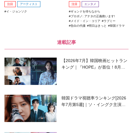
注目
アーティスト
注目
エンタメ
イ・ジョンソク
ギョンドを待ちながら
プロボノ: アナタの正義救います!
メイド・イン・コリア
ラブミー
告白の代価
明日はきっと
韓国ドラマ
連載記事
【2026年7月】韓国映画ヒットラン
キング｜『HOPE』が首位！8月公
開の注目作は？
韓国ドラマ視聴率ランキング[2026
年7月第5週]｜ソ・イングク主演の
ラブコメがついに最終回！