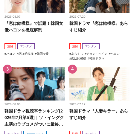
2026.08.07
2026.07.20
『恋は飴模様』で話題！韓国女
韓国ドラマ『恋は飴模様』あら
優ハヨンを徹底解剖
すじ紹介
注目
エンタメ
注目
エンタメ
ハヨン
恋は飴模様
韓国女優
あらすじ
チョン・ヘイン
ハヨン
恋は飴模様
韓国ドラマ
2026.08.03
2026.07.17
韓国ドラマ視聴率ランキング[2
韓国ドラマ『人妻キラー』あら
026年7月第5週]｜ソ・イングク
すじ紹介
主演のラブコメがついに最終
回！
エンタメ
アーティスト
注目
エンタメ