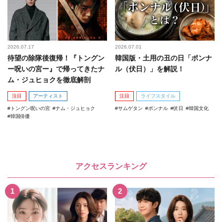
2026.07.17
2026.07.01
待望の除隊後復帰！『トングン
韓国版・土用の丑の日「ポンナ
ー呪いの宮ー』で帰ってきたナ
ル（伏日）」を解説！
ム・ジュヒョクを徹底解剖
注目
アーティスト
注目
ライフスタイル
トングン呪いの宮
ナム・ジュヒョク
サムゲタン
ポンナル
伏日
韓国文化
韓国俳優
アクセスランキング