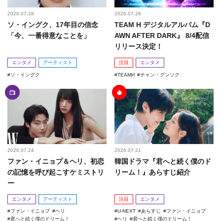
2026.07.28
2026.07.28
ソ・イングク、17年目の信念
TEAM H デジタルアルバム『D
「今、一番得意なことを」
AWN AFTER DARK』 8/4配信
リリース決定！
エンタメ
アーティスト
注目
エンタメ
ソ・イングク
TEAMH
チャン・グンソク
2026.07.24
2026.07.21
ファン・イニョプ＆ヘリ、初恋
韓国ドラマ『君へと続く僕のド
の記憶を呼び起こすケミストリ
リーム！』あらすじ紹介
ー
エンタメ
アーティスト
注目
エンタメ
ファン・イニョプ
ヘリ
U-NEXT
あらすじ
ファン・イニョプ
君へと続く僕のドリーム！
ヘリ
君へと続く僕のドリーム！