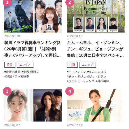
2026.08.10
2026.08.10
韓国ドラマ視聴率ランキング[2
キム・ムヨル、イ・ソンミン、
026年8月第1週]｜『財閥×刑
チン・ギジュ、ピョ・ジフンが
事』がパワーアップして再始
集結！10月に日本でスペシャル
動！
ファンミーティング開催決...
注目
エンタメ
注目
エンタメ
最愛の社員
財閥×刑事2
イ・ソンミン
キム・ムヨル
韓国ドラマ視聴率
チン・ギジュ
ピョ・ジフン
ファンミーティング
鉄槌教師
2026.08.07
2026.07.17