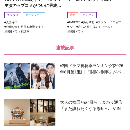
主演のラブコメがついに最終
回！
エンタメ
アーティスト
注目
エンタメ
人妻キラー
U-NEXT
あらすじ
ファン・イニョプ
残念ながら明日も出勤です！
ヘリ
君へと続く僕のドリーム！
韓国ドラマ視聴率
韓国ドラマ
連載記事
韓国ドラマ視聴率ランキング[2026
年8月第1週]｜『財閥×刑事』がパワ
ーアップして再始動！
大人の韓国+han暮らしまわり通信
「また訪ねたくなる場所へ―VIIN C
ollection」