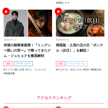
韓国ドラマ
2026.07.17
2026.07.01
待望の除隊後復帰！『トングン
韓国版・土用の丑の日「ポンナ
ー呪いの宮ー』で帰ってきたナ
ル（伏日）」を解説！
ム・ジュヒョクを徹底解剖
注目
アーティスト
注目
ライフスタイル
トングン呪いの宮
ナム・ジュヒョク
サムゲタン
ポンナル
伏日
韓国文化
韓国俳優
アクセスランキング