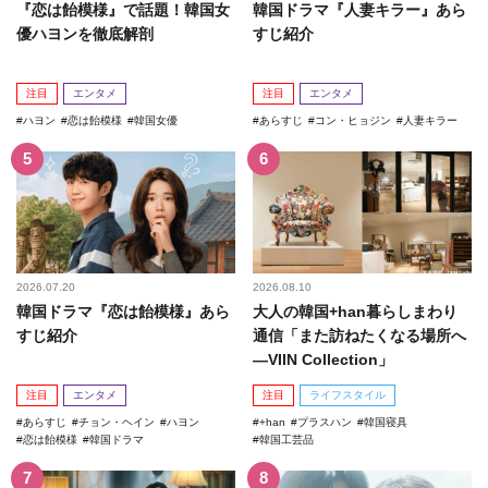
『恋は飴模様』で話題！韓国女
韓国ドラマ『人妻キラー』あら
優ハヨンを徹底解剖
すじ紹介
注目
エンタメ
注目
エンタメ
ハヨン
恋は飴模様
韓国女優
あらすじ
コン・ヒョジン
人妻キラー
2026.07.20
2026.08.10
韓国ドラマ『恋は飴模様』あら
大人の韓国+han暮らしまわり
すじ紹介
通信「また訪ねたくなる場所へ
―VIIN Collection」
注目
エンタメ
注目
ライフスタイル
あらすじ
チョン・ヘイン
ハヨン
+han
プラスハン
韓国寝具
恋は飴模様
韓国ドラマ
韓国工芸品