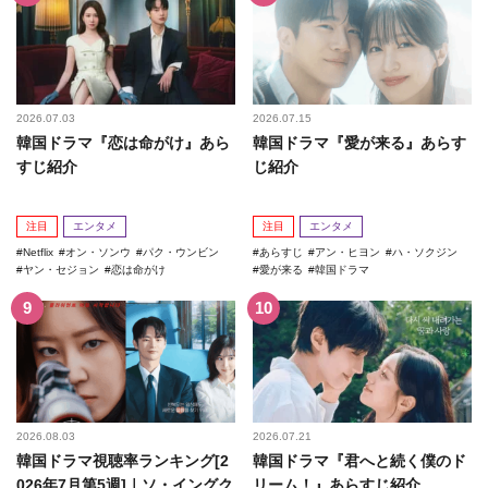
2026.07.03
2026.07.15
韓国ドラマ『恋は命がけ』あら
韓国ドラマ『愛が来る』あらす
すじ紹介
じ紹介
注目
エンタメ
注目
エンタメ
Netflix
オン・ソンウ
パク・ウンビン
あらすじ
アン・ヒヨン
ハ・ソクジン
ヤン・セジョン
恋は命がけ
愛が来る
韓国ドラマ
2026.08.03
2026.07.21
韓国ドラマ視聴率ランキング[2
韓国ドラマ『君へと続く僕のド
026年7月第5週]｜ソ・イングク
リーム！』あらすじ紹介