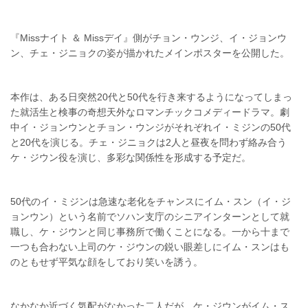
『Missナイト ＆ Missデイ』側がチョン・ウンジ、イ・ジョンウ
ン、チェ・ジニョクの姿が描かれたメインポスターを公開した。
本作は、ある日突然20代と50代を行き来するようになってしまっ
た就活生と検事の奇想天外なロマンチックコメディードラマ。劇
中イ・ジョンウンとチョン・ウンジがそれぞれイ・ミジンの50代
と20代を演じる。チェ・ジニョクは2人と昼夜を問わず絡み合う
ケ・ジウン役を演じ、多彩な関係性を形成する予定だ。
50代のイ・ミジンは急速な老化をチャンスにイム・スン（イ・ジ
ョンウン）という名前でソハン支庁のシニアインターンとして就
職し、ケ・ジウンと同じ事務所で働くことになる。一から十まで
一つも合わない上司のケ・ジウンの鋭い眼差しにイム・スンはも
のともせず平気な顔をしており笑いを誘う。
なかなか近づく気配がなかった二人だが、ケ・ジウンがイム・ス