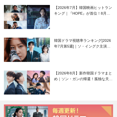
【2026年7月】韓国映画ヒットラン
キング｜『HOPE』が首位！8月公
開の注目作は？
韓国ドラマ視聴率ランキング[2026
年7月第5週]｜ソ・イングク主演の
ラブコメがついに最終回！
【2026年8月】新作韓国ドラマまと
め｜ソン・ガンの帰還！孤独な天才
高校生ピアニスト役