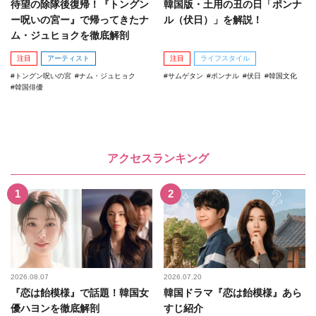
待望の除隊後復帰！『トングン
韓国版・土用の丑の日「ポンナ
ー呪いの宮ー』で帰ってきたナ
ル（伏日）」を解説！
ム・ジュヒョクを徹底解剖
注目
アーティスト
注目
ライフスタイル
トングン呪いの宮
ナム・ジュヒョク
サムゲタン
ポンナル
伏日
韓国文化
韓国俳優
アクセスランキング
2026.08.07
2026.07.20
『恋は飴模様』で話題！韓国女
韓国ドラマ『恋は飴模様』あら
優ハヨンを徹底解剖
すじ紹介