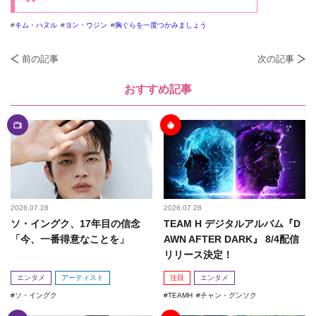
キム・ハヌル
ヨン・ウジン
胸ぐらを一度つかみましょう
前の記事
次の記事
おすすめ記事
2026.07.28
2026.07.28
ソ・イングク、17年目の信念
TEAM H デジタルアルバム『D
「今、一番得意なことを」
AWN AFTER DARK』 8/4配信
リリース決定！
エンタメ
アーティスト
注目
エンタメ
ソ・イングク
TEAMH
チャン・グンソク