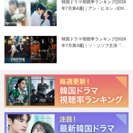
韓国ドラマ視聴率ランキング[2026
年7月第4週]｜アン・ヒヨン（EXID
ハニ）復帰作『愛が来る』に注目！
韓国ドラマ視聴率ランキング[2026
年7月第3週]｜ソ・ジソブ主演『エ
ージェント・キム』が勢い加速！