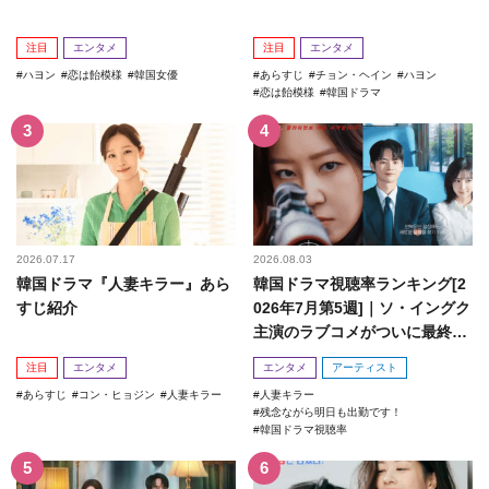
注目
エンタメ
注目
エンタメ
ハヨン
恋は飴模様
韓国女優
あらすじ
チョン・ヘイン
ハヨン
恋は飴模様
韓国ドラマ
2026.07.17
2026.08.03
韓国ドラマ『人妻キラー』あら
韓国ドラマ視聴率ランキング[2
すじ紹介
026年7月第5週]｜ソ・イングク
主演のラブコメがついに最終
回！
注目
エンタメ
エンタメ
アーティスト
あらすじ
コン・ヒョジン
人妻キラー
人妻キラー
残念ながら明日も出勤です！
韓国ドラマ視聴率