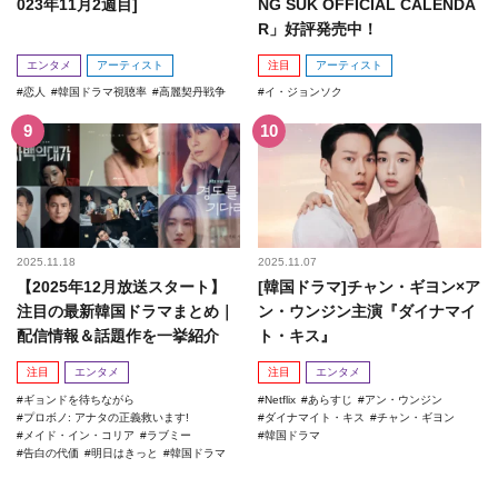
023年11月2週目]
NG SUK OFFICIAL CALENDA
R」好評発売中！
エンタメ
アーティスト
注目
アーティスト
恋人
韓国ドラマ視聴率
高麗契丹戦争
イ・ジョンソク
2025.11.18
2025.11.07
【2025年12月放送スタート】
[韓国ドラマ]チャン・ギヨン×ア
注目の最新韓国ドラマまとめ｜
ン・ウンジン主演『ダイナマイ
配信情報＆話題作を一挙紹介
ト・キス』
注目
エンタメ
注目
エンタメ
ギョンドを待ちながら
Netflix
あらすじ
アン・ウンジン
プロボノ: アナタの正義救います!
ダイナマイト・キス
チャン・ギヨン
メイド・イン・コリア
ラブミー
韓国ドラマ
告白の代価
明日はきっと
韓国ドラマ