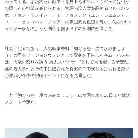
わってくる。また冷たい顔で下を見下ろすソル・ウジェには何か
を隠したい欲望が感じられる。物語の没入度を高めるソル・パン
ホ（チョン・ウンイン）、モ・ヒョンテク（ユン・ジェムン）、
ユ・ユニョン（ハン・チェア）の雰囲気も視線を奪い、6人のキャ
ラクターがどのような関係を描き出すのか期待が高まる。
社会部記者であり、人気時事番組「胸ぐらを一度つかみましょ
う」の司会ソ・ジョンウォンとして変身を予告したキム・ハヌル
は、大衆の怒りを誘う“悪人スパイナー”として大活躍する予定だ。
謎の殺人事件とその中に隠された真実の中で繰り広げられる鋭い
心理戦が今作の視聴ポイントになる見通しだ。
一方『胸ぐらを一度つかみましょう』は韓国で来る18日より放送
スタート予定だ。