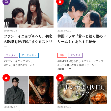
2026.07.24
2026.07.21
ファン・イニョプ＆ヘリ、初恋
韓国ドラマ『君へと続く僕のド
の記憶を呼び起こすケミストリ
リーム！』あらすじ紹介
ー
エンタメ
アーティスト
注目
エンタメ
ファン・イニョプ
ヘリ
U-NEXT
あらすじ
ファン・イニョプ
君へと続く僕のドリーム！
ヘリ
君へと続く僕のドリーム！
韓国ドラマ
2026.07.17
2026.07.01