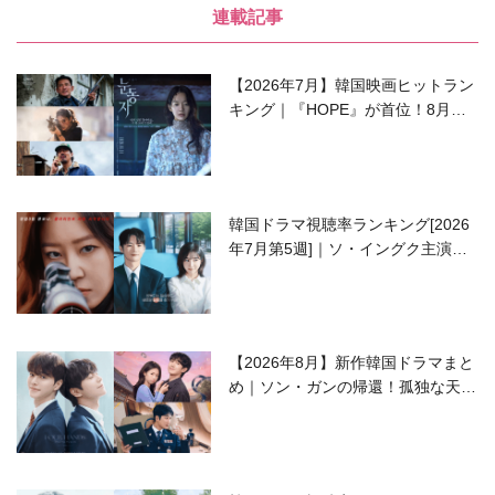
連載記事
【2026年7月】韓国映画ヒットラン
キング｜『HOPE』が首位！8月公
開の注目作は？
韓国ドラマ視聴率ランキング[2026
年7月第5週]｜ソ・イングク主演の
ラブコメがついに最終回！
【2026年8月】新作韓国ドラマまと
め｜ソン・ガンの帰還！孤独な天才
高校生ピアニスト役