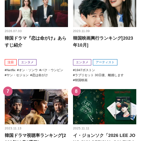
2026.07.03
2023.11.09
韓国ドラマ『恋は命がけ』あら
韓国映画興行ランキング[2023
すじ紹介
年10月]
注目
エンタメ
エンタメ
アーティスト
Netflix
オン・ソンウ
パク・ウンビン
1947ボストン
ヤン・セジョン
恋は命がけ
ラブリセット 30日後、離婚します
韓国映画
2023.11.13
2025.11.11
韓国ドラマ視聴率ランキング[2
イ・ジョンソク「2026 LEE JO