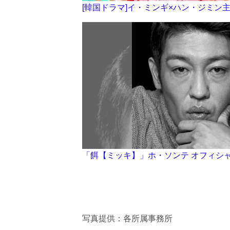
[韓国ドラマ]イ・ミンギ×ハン・ジミン
「餌【ミッキ】」ホ・ソンテ オフィシ
写真提供：各所属事務所