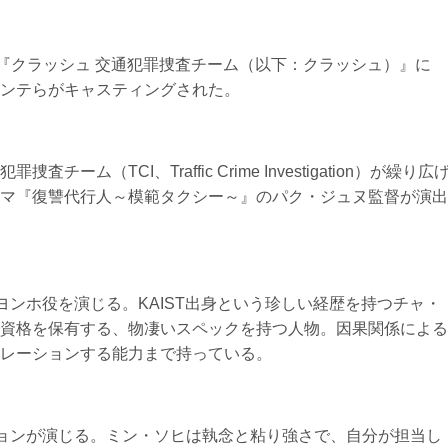
マ『クラッシュ 交通犯罪捜査チーム（以下：クラッシュ）』に
ンテらがキャスティングされた。
ム（TCI、Traffic Crime Investigation）が繰り広
マ『復讐代行人～模範タクシー～』のパク・ジュヌ監督が演出
ヨンホ役を演じる。KAIST出身という珍しい経歴を持つチャ・
資格を保有する、物凄いスペックを持つ人物。因果関係による
レーションする能力まで持っている。
ニョンが演じる。ミン・ソヒは執念と粘り強さで、自分が担当し