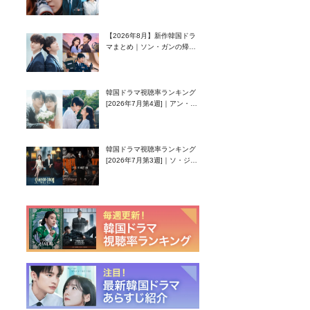
グク主演のラブコメがついに
最終回！
【2026年8月】新作韓国ドラ
マまとめ｜ソン・ガンの帰
還！孤独な天才高校生ピアニ
スト役
韓国ドラマ視聴率ランキング
[2026年7月第4週]｜アン・ヒ
ヨン（EXID ハニ）復帰作
『愛が来る』に注目！
韓国ドラマ視聴率ランキング
[2026年7月第3週]｜ソ・ジソ
ブ主演『エージェント・キ
ム』が勢い加速！