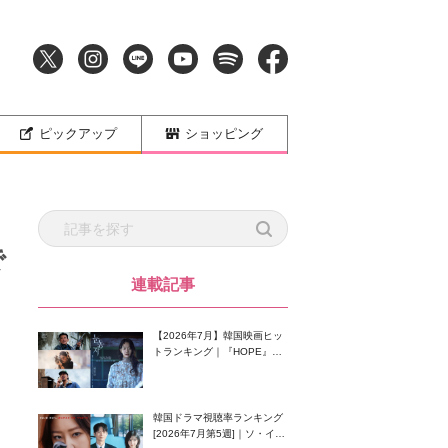
ピックアップ
ショッピング
で
連載記事
【2026年7月】韓国映画ヒッ
トランキング｜『HOPE』が
首位！8月公開の注目作は？
韓国ドラマ視聴率ランキング
[2026年7月第5週]｜ソ・イン