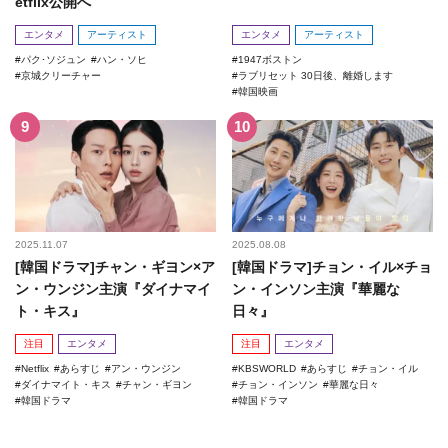
etflix公開へ
エンタメ
アーティスト
エンタメ
アーティスト
パク･ソジュン
ハン・ソヒ
1947ボストン
京城クリーチャー
ラブリセット 30日後、離婚します
韓国映画
2025.11.07
2025.08.08
[韓国ドラマ]チャン・ギヨン×ア
[韓国ドラマ]チョン・イル×チョ
ン・ウンジン主演『ダイナマイ
ン・インソン主演『華麗な
ト・キス』
日々』
注目
エンタメ
注目
エンタメ
Netflix
あらすじ
アン・ウンジン
KBSWORLD
あらすじ
チョン・イル
ダイナマイト・キス
チャン・ギヨン
チョン・インソン
華麗な日々
韓国ドラマ
韓国ドラマ