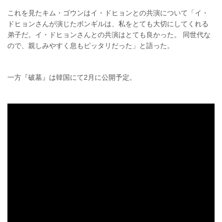
これを見たキム・ゴウンはイ・ドヒョンとの共演について「イ・
ドヒョンさんが演じたボンギルは、私をとても大切にしてくれる
弟子だ。イ・ドヒョンさんとの共演はとても良かった。 同世代な
ので、親しみやすく息もピッタリだった」と語った。
一方『破墓』は韓国にて2月に公開予定。