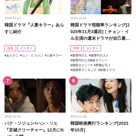
2026.07.17
2025.11.25
韓国ドラマ『人妻キラー』あら
韓国ドラマ視聴率ランキング[2
すじ紹介
025年11月3週目]｜チョン・イ
ル主演の週末ドラマが自己最高
記録を更新！
注目
エンタメ
注目
エンタメ
あらすじ
コン・ヒョジン
人妻キラー
復讐代行人
復讐代行人3
復讐代行人3模範タクシー
模範タクシー3
華麗な日々
視聴率ランキング
韓国ドラマ
2023.11.13
2023.11.09
パク・ソジュン×ハン・ソヒ
韓国映画興行ランキング[2023
『京城クリーチャー』12月にN
年10月]