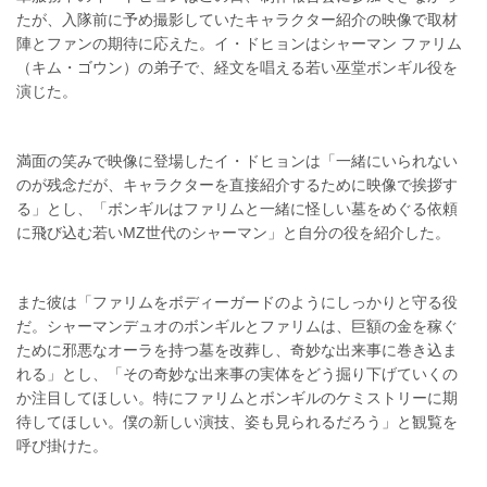
たが、入隊前に予め撮影していたキャラクター紹介の映像で取材
陣とファンの期待に応えた。イ・ドヒョンはシャーマン ファリム
（キム・ゴウン）の弟子で、経文を唱える若い巫堂ボンギル役を
演じた。
満面の笑みで映像に登場したイ・ドヒョンは「一緒にいられない
のが残念だが、キャラクターを直接紹介するために映像で挨拶す
る」とし、「ボンギルはファリムと一緒に怪しい墓をめぐる依頼
に飛び込む若いMZ世代のシャーマン」と自分の役を紹介した。
また彼は「ファリムをボディーガードのようにしっかりと守る役
だ。シャーマンデュオのボンギルとファリムは、巨額の金を稼ぐ
ために邪悪なオーラを持つ墓を改葬し、奇妙な出来事に巻き込ま
れる」とし、「その奇妙な出来事の実体をどう掘り下げていくの
か注目してほしい。特にファリムとボンギルのケミストリーに期
待してほしい。僕の新しい演技、姿も見られるだろう」と観覧を
呼び掛けた。