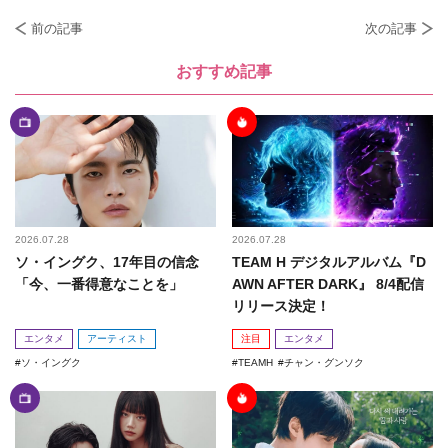
前の記事
次の記事
おすすめ記事
2026.07.28
2026.07.28
ソ・イングク、17年目の信念
TEAM H デジタルアルバム『D
「今、一番得意なことを」
AWN AFTER DARK』 8/4配信
リリース決定！
エンタメ
アーティスト
注目
エンタメ
ソ・イングク
TEAMH
チャン・グンソク