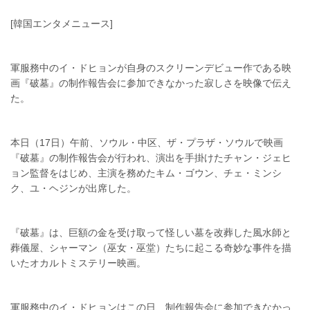
[韓国エンタメニュース]
軍服務中のイ・ドヒョンが自身のスクリーンデビュー作である映
画『破墓』の制作報告会に参加できなかった寂しさを映像で伝え
た。
本日（17日）午前、ソウル・中区、
ザ・プラザ・ソウル
で映画
『破墓』の制作報告会が行われ、演出を手掛けたチャン・ジェヒ
ョン監督をはじめ、主演を務めたキム・ゴウン、チェ・ミンシ
ク、ユ・ヘジンが出席した。
『破墓』は、巨額の金を受け取って怪しい墓を改葬した風水師と
葬儀屋、シャーマン（巫女・巫堂）たちに起こる奇妙な事件を描
いたオカルトミステリー映画。
軍服務中のイ・ドヒョンはこの日、制作報告会に参加できなかっ