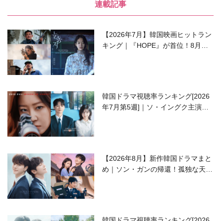
連載記事
【2026年7月】韓国映画ヒットラン
キング｜『HOPE』が首位！8月公
開の注目作は？
韓国ドラマ視聴率ランキング[2026
年7月第5週]｜ソ・イングク主演の
ラブコメがついに最終回！
【2026年8月】新作韓国ドラマまと
め｜ソン・ガンの帰還！孤独な天才
高校生ピアニスト役
韓国ドラマ視聴率ランキング[2026