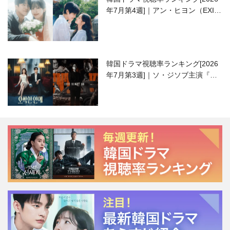
年7月第4週]｜アン・ヒヨン（EXID
ハニ）復帰作『愛が来る』に注目！
韓国ドラマ視聴率ランキング[2026
年7月第3週]｜ソ・ジソブ主演『エ
ージェント・キム』が勢い加速！