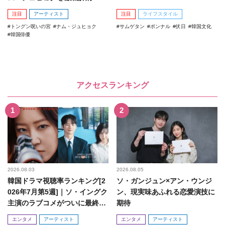
注目
アーティスト
注目
ライフスタイル
トングン呪いの宮
ナム・ジュヒョク
サムゲタン
ポンナル
伏日
韓国文化
韓国俳優
アクセスランキング
2026.08.03
2026.08.05
韓国ドラマ視聴率ランキング[2
ソ・ガンジュン×アン・ウンジ
026年7月第5週]｜ソ・イングク
ン、現実味あふれる恋愛演技に
主演のラブコメがついに最終
期待
回！
エンタメ
アーティスト
エンタメ
アーティスト