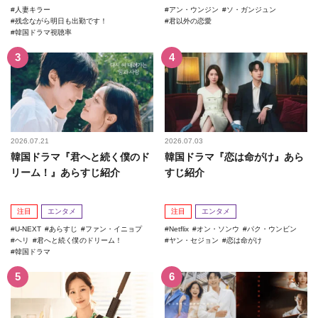
人妻キラー
アン・ウンジン
ソ・ガンジュン
残念ながら明日も出勤です！
君以外の恋愛
韓国ドラマ視聴率
2026.07.21
2026.07.03
韓国ドラマ『君へと続く僕のド
韓国ドラマ『恋は命がけ』あら
リーム！』あらすじ紹介
すじ紹介
注目
エンタメ
注目
エンタメ
U-NEXT
あらすじ
ファン・イニョプ
Netflix
オン・ソンウ
パク・ウンビン
ヘリ
君へと続く僕のドリーム！
ヤン・セジョン
恋は命がけ
韓国ドラマ