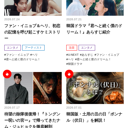
2026.07.24
2026.07.21
ファン・イニョプ＆ヘリ、初恋
韓国ドラマ『君へと続く僕のド
の記憶を呼び起こすケミストリ
リーム！』あらすじ紹介
ー
エンタメ
アーティスト
注目
エンタメ
ファン・イニョプ
ヘリ
U-NEXT
あらすじ
ファン・イニョプ
君へと続く僕のドリーム！
ヘリ
君へと続く僕のドリーム！
韓国ドラマ
2026.07.17
2026.07.01
待望の除隊後復帰！『トングン
韓国版・土用の丑の日「ポンナ
ー呪いの宮ー』で帰ってきたナ
ル（伏日）」を解説！
ム・ジュヒョクを徹底解剖