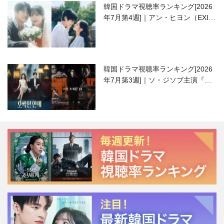
韓国ドラマ視聴率ランキング[2026
年7月第4週]｜アン・ヒヨン（EXID
ハニ）復帰作『愛が来る』に注目！
韓国ドラマ視聴率ランキング[2026
年7月第3週]｜ソ・ジソブ主演『エ
ージェント・キム』が勢い加速！