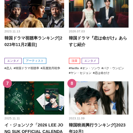
2023.11.13
2026.07.03
韓国ドラマ視聴率ランキング[2
韓国ドラマ『恋は命がけ』あら
023年11月2週目]
すじ紹介
エンタメ
アーティスト
注目
エンタメ
恋人
韓国ドラマ視聴率
高麗契丹戦争
Netflix
オン・ソンウ
パク・ウンビン
ヤン・セジョン
恋は命がけ
2025.11.11
2023.11.09
イ・ジョンソク「2026 LEE JO
韓国映画興行ランキング[2023
NG SUK OFFICIAL CALENDA
年10月]