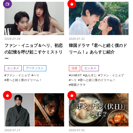
2026.07.24
2026.07.21
ファン・イニョプ＆ヘリ、初恋
韓国ドラマ『君へと続く僕のド
の記憶を呼び起こすケミストリ
リーム！』あらすじ紹介
ー
エンタメ
アーティスト
注目
エンタメ
ファン・イニョプ
ヘリ
U-NEXT
あらすじ
ファン・イニョプ
君へと続く僕のドリーム！
ヘリ
君へと続く僕のドリーム！
韓国ドラマ
2026.07.17
2026.07.01