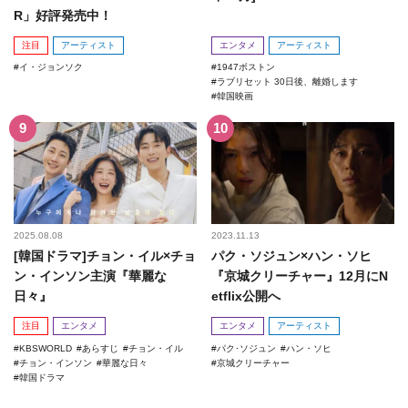
R」好評発売中！
注目
アーティスト
エンタメ
アーティスト
イ・ジョンソク
1947ボストン
ラブリセット 30日後、離婚します
韓国映画
2025.08.08
2023.11.13
[韓国ドラマ]チョン・イル×チョ
パク・ソジュン×ハン・ソヒ
ン・インソン主演『華麗な
『京城クリーチャー』12月にN
日々』
etflix公開へ
注目
エンタメ
エンタメ
アーティスト
KBSWORLD
あらすじ
チョン・イル
パク･ソジュン
ハン・ソヒ
チョン・インソン
華麗な日々
京城クリーチャー
韓国ドラマ