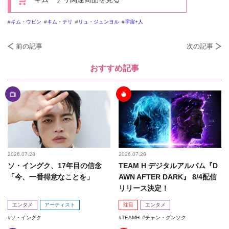
キム・ウビン
キム・テリ
リュ・ジュンヨル
宇宙+人
前の記事
次の記事
おすすめ記事
2026.07.28
2026.07.28
ソ・イングク、17年目の信念
TEAM H デジタルアルバム『D
「今、一番得意なことを」
AWN AFTER DARK』 8/4配信
リリース決定！
エンタメ
アーティスト
注目
エンタメ
ソ・イングク
TEAMH
チャン・グンソク