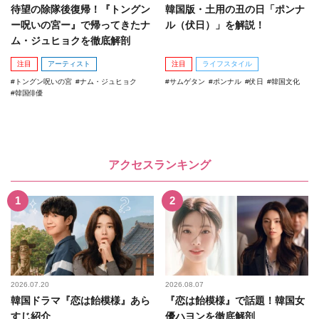
待望の除隊後復帰！『トングン
韓国版・土用の丑の日「ポンナ
ー呪いの宮ー』で帰ってきたナ
ル（伏日）」を解説！
ム・ジュヒョクを徹底解剖
注目
アーティスト
注目
ライフスタイル
トングン呪いの宮
ナム・ジュヒョク
サムゲタン
ポンナル
伏日
韓国文化
韓国俳優
アクセスランキング
2026.07.20
2026.08.07
韓国ドラマ『恋は飴模様』あら
『恋は飴模様』で話題！韓国女
すじ紹介
優ハヨンを徹底解剖