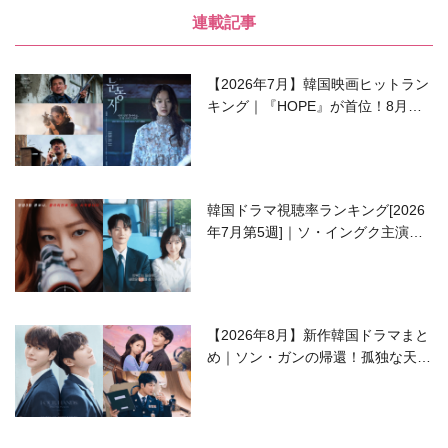
連載記事
【2026年7月】韓国映画ヒットラン
キング｜『HOPE』が首位！8月公
開の注目作は？
韓国ドラマ視聴率ランキング[2026
年7月第5週]｜ソ・イングク主演の
ラブコメがついに最終回！
【2026年8月】新作韓国ドラマまと
め｜ソン・ガンの帰還！孤独な天才
高校生ピアニスト役