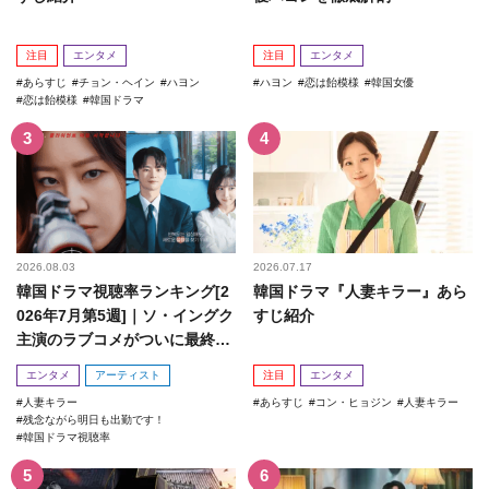
注目
エンタメ
注目
エンタメ
あらすじ
チョン・ヘイン
ハヨン
ハヨン
恋は飴模様
韓国女優
恋は飴模様
韓国ドラマ
2026.08.03
2026.07.17
韓国ドラマ視聴率ランキング[2
韓国ドラマ『人妻キラー』あら
026年7月第5週]｜ソ・イングク
すじ紹介
主演のラブコメがついに最終
回！
エンタメ
アーティスト
注目
エンタメ
人妻キラー
あらすじ
コン・ヒョジン
人妻キラー
残念ながら明日も出勤です！
韓国ドラマ視聴率